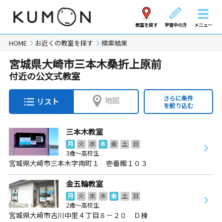
教室を探す
学習中の方
メニュー
HOME
お近くの教室を探す
検索結果
宮城県大崎市三本木桑折上原前
付近の公文式教室
さらに条件
地図
リスト
を絞り込む
三本木教室
月
火
水
木
金
土
日
3歳～高校生
宮城県大崎市三本木字南町１ 壱番館１０３
金五輪教室
月
火
水
木
金
土
日
2歳～高校生
宮城県大崎市古川中里４丁目８－２０ Ｄ棟