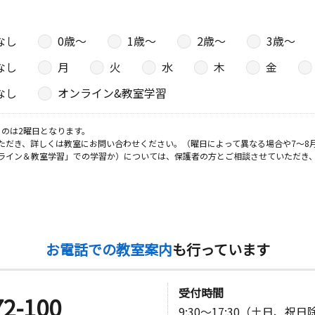
なし
0歳〜
1歳〜
2歳〜
3歳〜
なし
月
火
水
木
金
なし
オンライン&教室学習
のは2曜日となります。
ただき、詳しくは教室にお問い合わせください。（曜日によって異なる場合や7～8
ライン＆教室学習」での学習か）については、保護者の方とご相談させていただき
お電話での教室案内
も行っています
受付時間
72-100
9:30～17:30（土日、祝