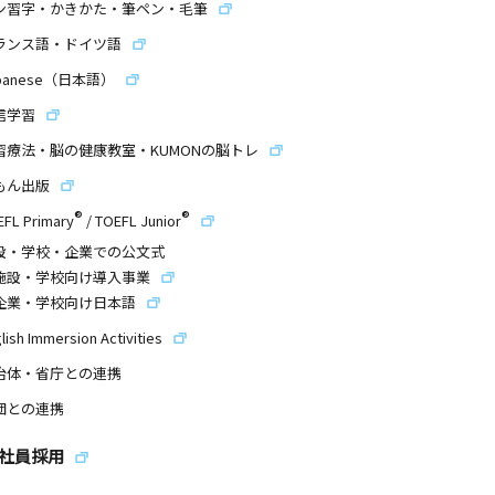
ン習字・かきかた・筆ペン・毛筆
ランス語・ドイツ語
panese（日本語）
信学習
習療法・脳の健康教室・KUMONの脳トレ
もん出版
®
®
EFL Primary
/
TOEFL Junior
設・学校・企業での公文式
施設・学校向け導入事業
企業・学校向け日本語
lish Immersion Activities
治体・省庁との連携
団との連携
社員採用