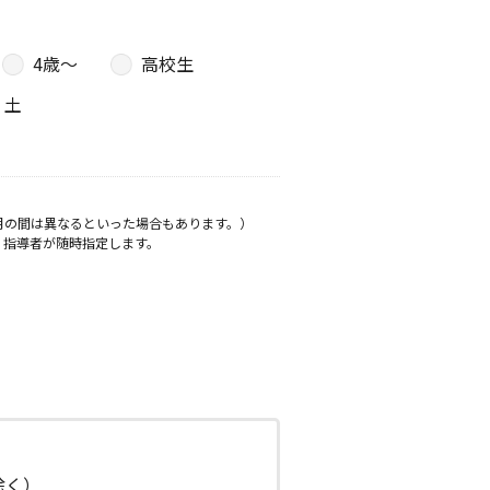
4歳〜
高校生
土
月の間は異なるといった場合もあります。）
、指導者が随時指定します。
日除く）