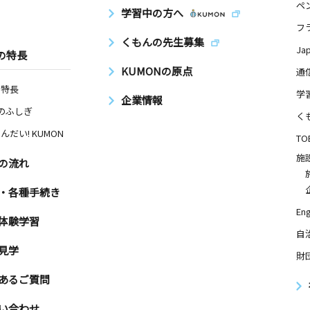
ペ
学習中の方へ
フ
くもんの先生募集
Ja
の特長
KUMONの原点
通
の特長
学
企業情報
Nのふしぎ
く
んだい! KUMON
TO
施
の流れ
・各種手続き
Eng
体験学習
自
見学
財
あるご質問
い合わせ