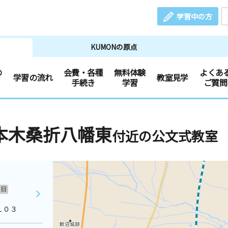
学習中の方
KUMONの原点
の
会費・各種
無料体験
よくあ
学習の流れ
教室見学
手続き
学習
ご質問
本木桑折八幡東
付近の公文式教室
日
１０３