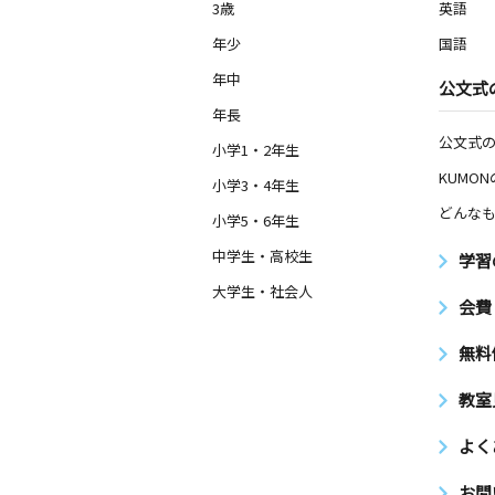
3歳
英語
年少
国語
年中
公文式
年長
公文式
小学1・2年生
KUMO
小学3・4年生
どんなも
小学5・6年生
中学生・高校生
学習
大学生・社会人
会費
無料
教室
よく
お問