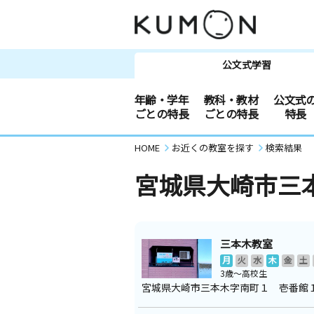
公文式学習
年齢・学年
教科・教材
公文式
ごとの特長
ごとの特長
特長
HOME
お近くの教室を探す
検索結果
宮城県大崎市三
三本木教室
月
火
水
木
金
土
3歳～高校生
宮城県大崎市三本木字南町１ 壱番館