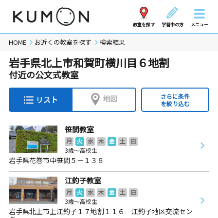
教室を探す
学習中の方
メニュー
HOME
お近くの教室を探す
検索結果
岩手県北上市和賀町横川目６地割
付近の公文式教室
さらに条件
地図
リスト
を絞り込む
笹間教室
月
火
水
木
金
土
日
3歳～高校生
岩手県花巻市中笹間５－１３８
江釣子教室
月
火
水
木
金
土
日
3歳～高校生
岩手県北上市上江釣子１７地割１１６ 江釣子地区交流セン