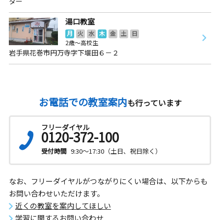
ター
湯口教室
月
火
水
木
金
土
日
2歳～高校生
岩手県花巻市円万寺字下堰田６－２
お電話での教室案内
も行っています
フリーダイヤル
0120-372-100
受付時間
9:30～17:30（土日、祝日除く）
なお、フリーダイヤルがつながりにくい場合は、以下からも
お問い合わせいただけます。
近くの教室を案内してほしい
学習に関するお問い合わせ