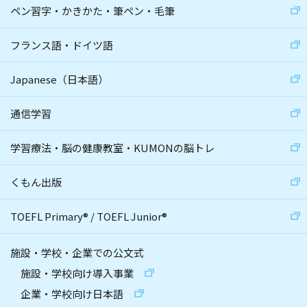
ペン習字・かきかた・筆ペン・毛筆
フランス語・ドイツ語
Japanese（日本語）
通信学習
学習療法・脳の健康教室・KUMONの脳トレ
くもん出版
TOEFL Primary
®
/
TOEFL Junior
®
施設・学校・企業での公文式
施設・学校向け導入事業
企業・学校向け日本語