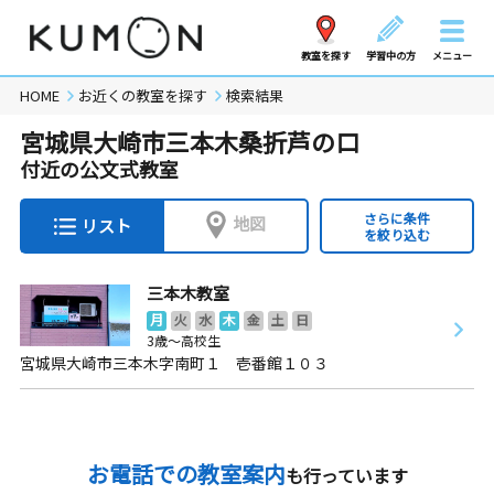
教室を探す
学習中の方
メニュー
HOME
お近くの教室を探す
検索結果
宮城県大崎市三本木桑折芦の口
付近の公文式教室
さらに条件
地図
リスト
を絞り込む
三本木教室
月
火
水
木
金
土
日
3歳～高校生
宮城県大崎市三本木字南町１ 壱番館１０３
お電話での教室案内
も行っています