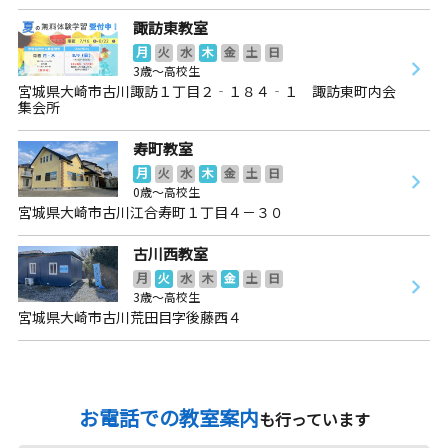
諏訪東教室
月
火
水
木
金
土
日
3歳～高校生
宮城県大崎市古川諏訪１丁目２‐１８４‐１ 諏訪東町内会
集会所
寿町教室
月
火
水
木
金
土
日
0歳～高校生
宮城県大崎市古川江合寿町１丁目４－３０
古川西教室
月
火
水
木
金
土
日
3歳～高校生
宮城県大崎市古川荒田目字後藤西４
お電話での教室案内
も行っています