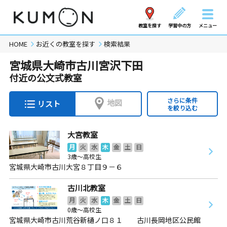
教室を探す
学習中の方
メニュー
HOME
お近くの教室を探す
検索結果
宮城県大崎市古川宮沢下田
付近の公文式教室
さらに条件
地図
リスト
を絞り込む
大宮教室
月
火
水
木
金
土
日
3歳～高校生
宮城県大崎市古川大宮８丁目９－６
古川北教室
月
火
水
木
金
土
日
0歳～高校生
宮城県大崎市古川荒谷新樋ノ口８１ 古川長岡地区公民館