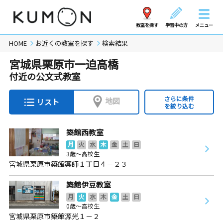
教室を探す
学習中の方
メニュー
HOME
お近くの教室を探す
検索結果
宮城県栗原市一迫高橋
付近の公文式教室
さらに条件
地図
リスト
を絞り込む
築館西教室
月
火
水
木
金
土
日
3歳～高校生
宮城県栗原市築館薬師１丁目４－２３
築館伊豆教室
月
火
水
木
金
土
日
0歳～高校生
宮城県栗原市築館源光１－２