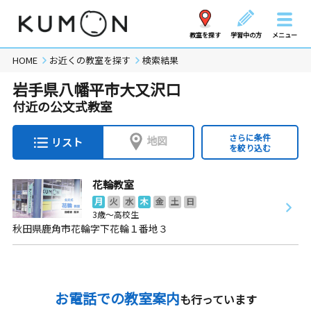
教室を探す
学習中の方
メニュー
HOME
お近くの教室を探す
検索結果
岩手県八幡平市大又沢口
付近の公文式教室
さらに条件
地図
リスト
を絞り込む
花輪教室
月
火
水
木
金
土
日
3歳～高校生
秋田県鹿角市花輪字下花輪１番地３
お電話での教室案内
も行っています