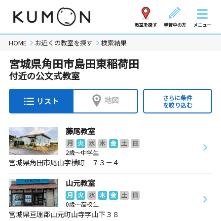
教室を探す
学習中の方
メニュー
HOME
お近くの教室を探す
検索結果
宮城県角田市島田東稲荷田
付近の公文式教室
さらに条件
地図
リスト
を絞り込む
藤尾教室
月
火
水
木
金
土
日
2歳～中学生
宮城県角田市尾山字横町 ７３－４
山元教室
月
火
水
木
金
土
日
0歳～高校生
宮城県亘理郡山元町山寺字山下３８