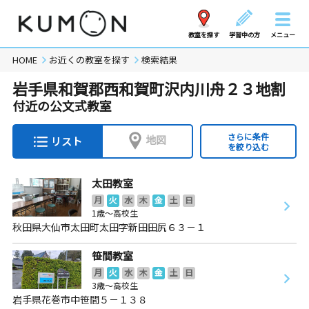
教室を探す
学習中の方
メニュー
HOME
お近くの教室を探す
検索結果
岩手県和賀郡西和賀町沢内川舟２３地割
付近の公文式教室
さらに条件
地図
リスト
を絞り込む
太田教室
月
火
水
木
金
土
日
1歳～高校生
秋田県大仙市太田町太田字新田田尻６３－１
笹間教室
月
火
水
木
金
土
日
3歳～高校生
岩手県花巻市中笹間５－１３８