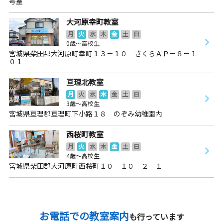
号室
大河原幸町教室
月
火
水
木
金
土
日
0歳～高校生
宮城県柴田郡大河原町幸町１３－１０ さくらＡＰ－８－１
０１
亘理北教室
月
火
水
木
金
土
日
3歳～高校生
宮城県亘理郡亘理町下小路１８ のぞみ幼稚園内
西桜町教室
月
火
水
木
金
土
日
4歳～高校生
宮城県柴田郡大河原町西桜町１０－１０－２－１
お電話での教室案内
も行っています