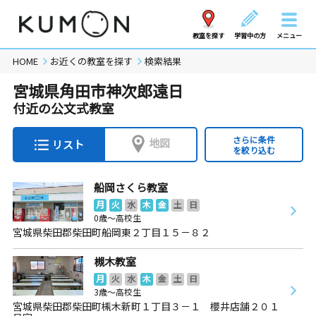
教室を探す
学習中の方
メニュー
HOME
お近くの教室を探す
検索結果
宮城県角田市神次郎遠日
付近の公文式教室
さらに条件
地図
リスト
を絞り込む
船岡さくら教室
月
火
水
木
金
土
日
0歳～高校生
宮城県柴田郡柴田町船岡東２丁目１５－８２
槻木教室
月
火
水
木
金
土
日
3歳～高校生
宮城県柴田郡柴田町槻木新町１丁目３－１ 櫻井店舗２０１