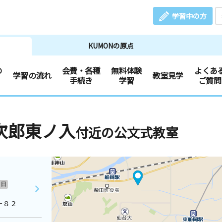
学習中の方
KUMONの原点
の
会費・各種
無料体験
よくあ
学習の流れ
教室見学
手続き
学習
ご質問
次郎東ノ入
付近の公文式教室
日
－８２