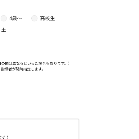
4歳〜
高校生
土
月の間は異なるといった場合もあります。）
、指導者が随時指定します。
日除く）