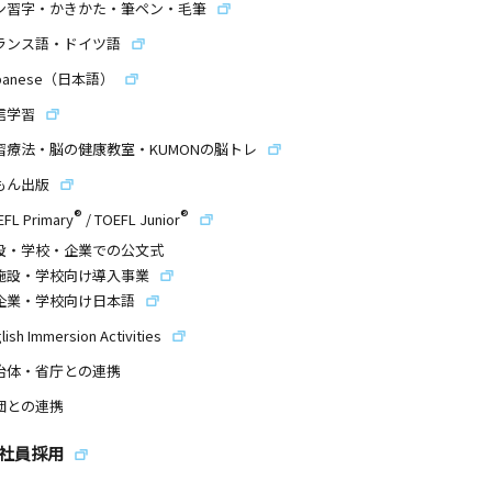
ン習字・かきかた・筆ペン・毛筆
ランス語・ドイツ語
panese（日本語）
信学習
習療法・脳の健康教室・KUMONの脳トレ
もん出版
®
®
EFL Primary
/
TOEFL Junior
設・学校・企業での公文式
施設・学校向け導入事業
企業・学校向け日本語
lish Immersion Activities
治体・省庁との連携
団との連携
社員採用