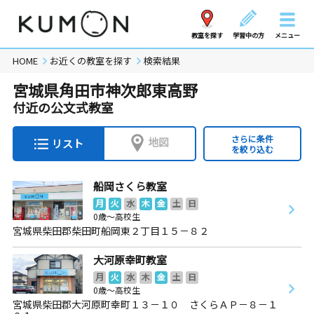
教室を探す
学習中の方
メニュー
HOME
お近くの教室を探す
検索結果
宮城県角田市神次郎東高野
付近の公文式教室
さらに条件
地図
リスト
を絞り込む
船岡さくら教室
月
火
水
木
金
土
日
0歳～高校生
宮城県柴田郡柴田町船岡東２丁目１５－８２
大河原幸町教室
月
火
水
木
金
土
日
0歳～高校生
宮城県柴田郡大河原町幸町１３－１０ さくらＡＰ－８－１