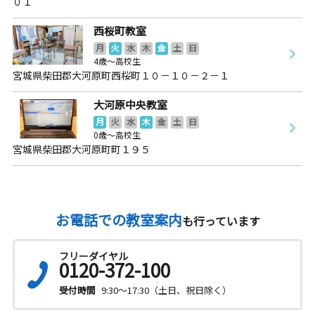
０１
西桜町教室
月
火
水
木
金
土
日
4歳～高校生
宮城県柴田郡大河原町西桜町１０－１０－２－１
大河原中央教室
月
火
水
木
金
土
日
0歳～高校生
宮城県柴田郡大河原町町１９５
お電話での教室案内
も行っています
フリーダイヤル
0120-372-100
受付時間
9:30～17:30（土日、祝日除く）