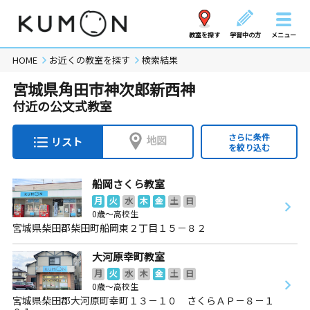
教室を探す
学習中の方
メニュー
HOME
お近くの教室を探す
検索結果
宮城県角田市神次郎新西神
付近の公文式教室
さらに条件
地図
リスト
を絞り込む
船岡さくら教室
月
火
水
木
金
土
日
0歳～高校生
宮城県柴田郡柴田町船岡東２丁目１５－８２
大河原幸町教室
月
火
水
木
金
土
日
0歳～高校生
宮城県柴田郡大河原町幸町１３－１０ さくらＡＰ－８－１