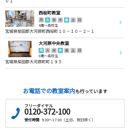
０１
西桜町教室
月
火
水
木
金
土
日
4歳～高校生
宮城県柴田郡大河原町西桜町１０－１０－２－１
大河原中央教室
月
火
水
木
金
土
日
0歳～高校生
宮城県柴田郡大河原町町１９５
お電話での教室案内
も行っています
フリーダイヤル
0120-372-100
受付時間
9:30～17:30（土日、祝日除く）