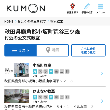
教室を探す
学習中の方
メニュー
HOME
お近くの教室を探す
検索結果
秋田県鹿角郡小坂町荒谷三ツ森
付近の公文式教室
さらに条件
地図
リスト
を絞り込む
小坂町教室
月
火
水
木
金
土
日
2歳～高校生
秋田県鹿角郡小坂町小坂鉱山字栗平２２－３
けまない教室
月
火
水
木
金
土
日
3歳～高校生
秋田県鹿角市十和田毛馬内押出 ５４‐１ ビル水車 ２