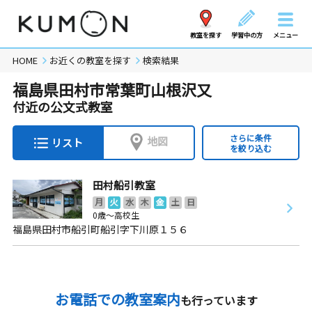
教室を探す
学習中の方
メニュー
HOME
お近くの教室を探す
検索結果
福島県田村市常葉町山根沢又
付近の公文式教室
さらに条件
地図
リスト
を絞り込む
田村船引教室
月
火
水
木
金
土
日
0歳～高校生
福島県田村市船引町船引字下川原１５６
お電話での教室案内
も行っています