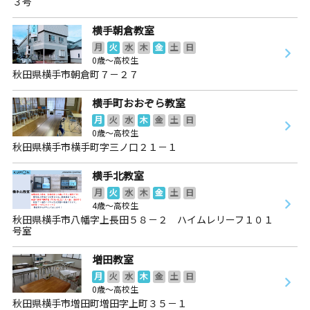
３号
横手朝倉教室
月
火
水
木
金
土
日
0歳～高校生
秋田県横手市朝倉町７－２７
横手町おおぞら教室
月
火
水
木
金
土
日
0歳～高校生
秋田県横手市横手町字三ノ口２１－１
横手北教室
月
火
水
木
金
土
日
4歳～高校生
秋田県横手市八幡字上長田５８－２ ハイムレリーフ１０１
号室
増田教室
月
火
水
木
金
土
日
0歳～高校生
秋田県横手市増田町増田字上町３５－１