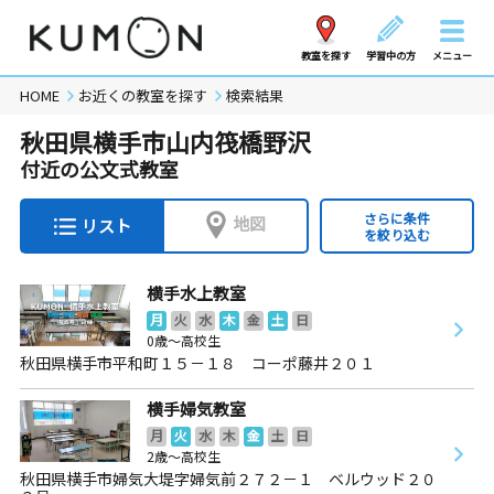
教室を探す
学習中の方
メニュー
HOME
お近くの教室を探す
検索結果
秋田県横手市山内筏橋野沢
付近の公文式教室
さらに条件
地図
リスト
を絞り込む
横手水上教室
月
火
水
木
金
土
日
0歳～高校生
秋田県横手市平和町１５－１８ コーポ藤井２０１
横手婦気教室
月
火
水
木
金
土
日
2歳～高校生
秋田県横手市婦気大堤字婦気前２７２－１ ベルウッド２０