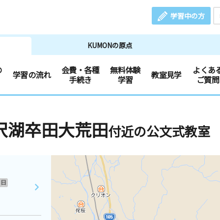
学習中の方
KUMONの原点
の
会費・各種
無料体験
よくあ
学習の流れ
教室見学
手続き
学習
ご質問
沢湖卒田大荒田
付近の公文式教室
日