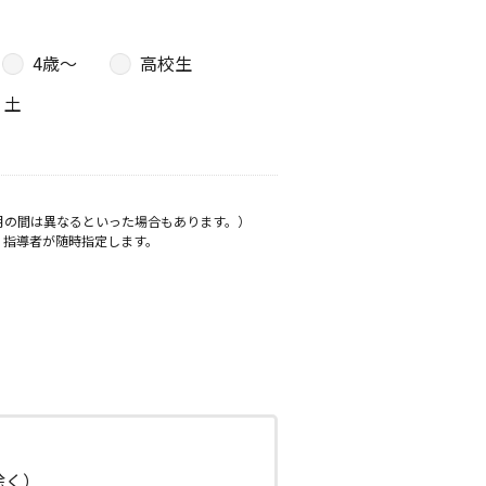
4歳〜
高校生
土
月の間は異なるといった場合もあります。）
、指導者が随時指定します。
日除く）