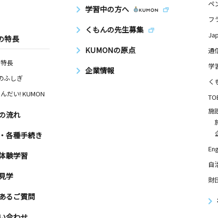
ペ
学習中の方へ
フ
くもんの先生募集
Ja
の特長
KUMONの原点
通
の特長
学
企業情報
Nのふしぎ
く
んだい! KUMON
TO
施
の流れ
・各種手続き
Eng
体験学習
自
見学
財
あるご質問
い合わせ