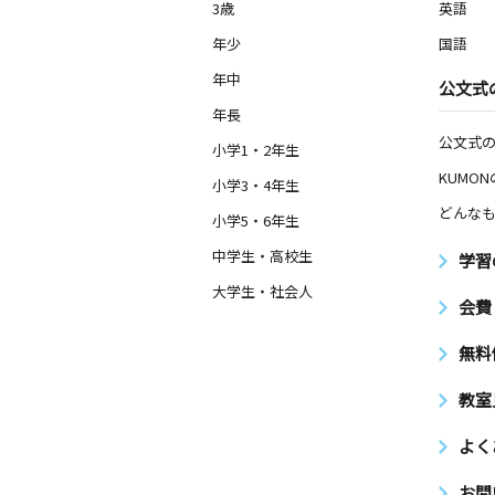
3歳
英語
年少
国語
年中
公文式
年長
公文式
小学1・2年生
KUMO
小学3・4年生
どんなも
小学5・6年生
中学生・高校生
学習
大学生・社会人
会費
無料
教室
よく
お問