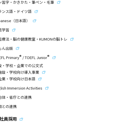
ン習字・かきかた・筆ペン・毛筆
ランス語・ドイツ語
panese（日本語）
信学習
習療法・脳の健康教室・KUMONの脳トレ
もん出版
®
®
EFL Primary
/
TOEFL Junior
設・学校・企業での公文式
施設・学校向け導入事業
企業・学校向け日本語
lish Immersion Activities
治体・省庁との連携
団との連携
社員採用