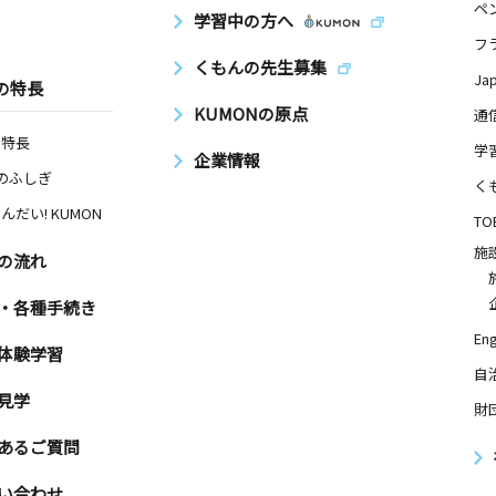
ペ
学習中の方へ
フ
くもんの先生募集
Ja
の特長
KUMONの原点
通
の特長
学
企業情報
Nのふしぎ
く
んだい! KUMON
TO
施
の流れ
・各種手続き
Eng
体験学習
自
見学
財
あるご質問
い合わせ