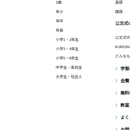
3歳
英語
年少
国語
年中
公文式
年長
公文式
小学1・2年生
KUMO
小学3・4年生
どんなも
小学5・6年生
中学生・高校生
学習
大学生・社会人
会費
無料
教室
よく
お問