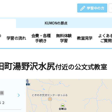
学習中の方
KUMONの原点
の
会費・各種
無料体験
よくあ
学習の流れ
教室見学
手続き
学習
ご質問
田町湯野沢水尻
付近の公文式教室
日
６２