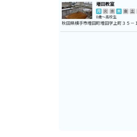
増田教室
月
火
水
木
金
土
0歳～高校生
秋田県横手市増田町増田字上町３５－