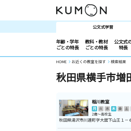
公文式学習
年齢・学年
教科・教材
公文式
ごとの特長
ごとの特長
特長
HOME
お近くの教室を探す
検索結果
秋田県横手市増
稲川教室
月
火
水
木
金
土
2歳～高校生
秋田県湯沢市川連町字大舘下山王１－