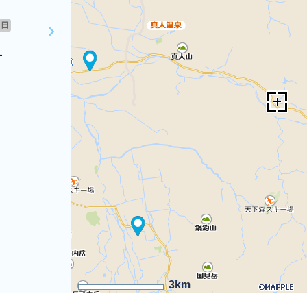
日
１
3km