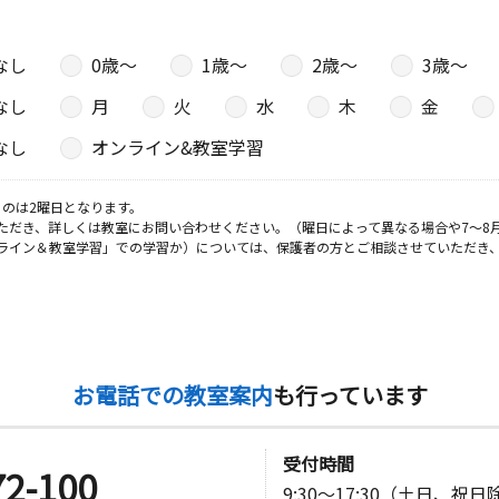
なし
0歳〜
1歳〜
2歳〜
3歳〜
なし
月
火
水
木
金
なし
オンライン&教室学習
のは2曜日となります。
ただき、詳しくは教室にお問い合わせください。（曜日によって異なる場合や7～8
ライン＆教室学習」での学習か）については、保護者の方とご相談させていただき
お電話での教室案内
も行っています
受付時間
72-100
9:30～17:30（土日、祝