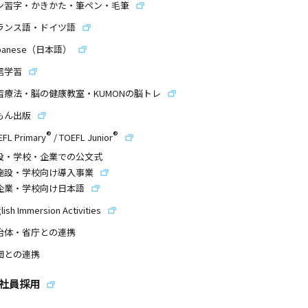
ン習字・かきかた・筆ペン・毛筆
ランス語・ドイツ語
panese（日本語）
信学習
習療法・脳の健康教室・KUMONの脳トレ
もん出版
®
®
EFL Primary
/
TOEFL Junior
設・学校・企業での公文式
施設・学校向け導入事業
企業・学校向け日本語
lish Immersion Activities
治体・省庁との連携
団との連携
社員採用