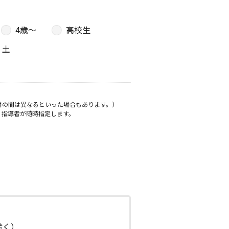
4歳〜
高校生
土
月の間は異なるといった場合もあります。）
、指導者が随時指定します。
日除く）