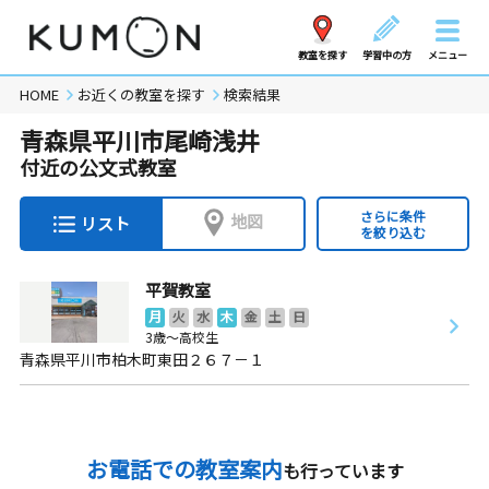
教室を探す
学習中の方
メニュー
HOME
お近くの教室を探す
検索結果
青森県平川市尾崎浅井
付近の公文式教室
さらに条件
地図
リスト
を絞り込む
平賀教室
月
火
水
木
金
土
日
3歳～高校生
青森県平川市柏木町東田２６７－１
お電話での教室案内
も行っています