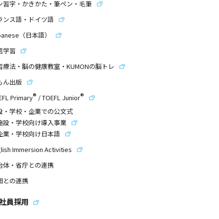
ン習字・かきかた・筆ペン・毛筆
ランス語・ドイツ語
panese（日本語）
信学習
習療法・脳の健康教室・KUMONの脳トレ
もん出版
®
®
EFL Primary
/
TOEFL Junior
設・学校・企業での公文式
施設・学校向け導入事業
企業・学校向け日本語
lish Immersion Activities
治体・省庁との連携
団との連携
社員採用