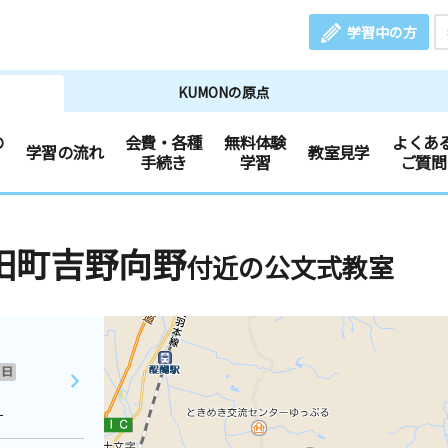
学習中の方
KUMONの原点
の
会費・各種
無料体験
よくあ
学習の流れ
教室見学
手続き
学習
ご質問
田町吉野向野
付近の公文式教室
日
１