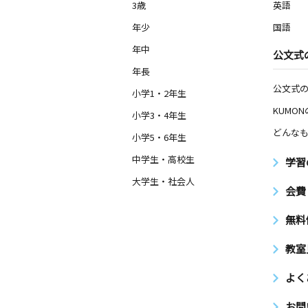
3歳
英語
年少
国語
年中
公文式
年長
公文式
小学1・2年生
KUMO
小学3・4年生
どんなも
小学5・6年生
中学生・高校生
学習
大学生・社会人
会費
無料
教室
よく
お問