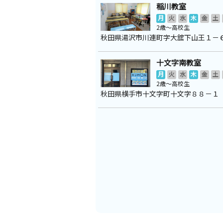
稲川教室
月
火
水
木
金
土
2歳～高校生
秋田県湯沢市川連町字大舘下山王１－
十文字南教室
月
火
水
木
金
土
2歳～高校生
秋田県横手市十文字町十文字８８－１