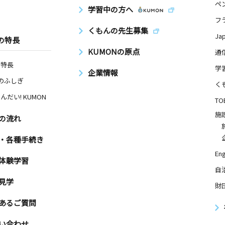
ペ
学習中の方へ
フ
くもんの先生募集
Ja
の特長
KUMONの原点
通
の特長
学
企業情報
Nのふしぎ
く
んだい! KUMON
TO
施
の流れ
・各種手続き
Eng
体験学習
自
見学
財
あるご質問
い合わせ