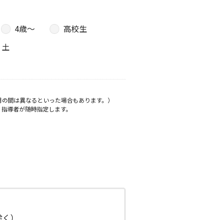
4歳〜
高校生
土
月の間は異なるといった場合もあります。）
、指導者が随時指定します。
日除く）