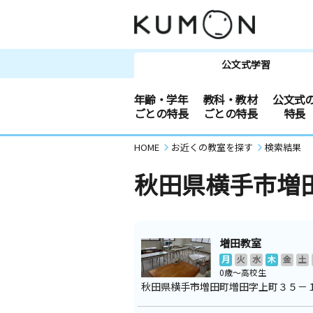
公文式学習
年齢・学年
教科・教材
公文式
ごとの特長
ごとの特長
特長
HOME
お近くの教室を探す
検索結果
秋田県横手市増
増田教室
月
火
水
木
金
土
0歳～高校生
秋田県横手市増田町増田字上町３５－