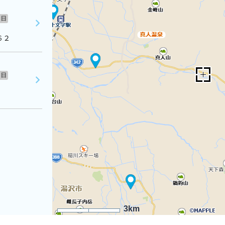
日
６２
日
3km