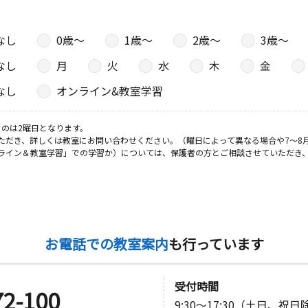
なし
0歳〜
1歳〜
2歳〜
3歳〜
なし
月
火
水
木
金
なし
オンライン&教室学習
のは2曜日となります。
ただき、詳しくは教室にお問い合わせください。（曜日によって異なる場合や7～8
ライン＆教室学習」での学習か）については、保護者の方とご相談させていただき
お電話での教室案内
も行っています
受付時間
72-100
9:30～17:30（土日、祝