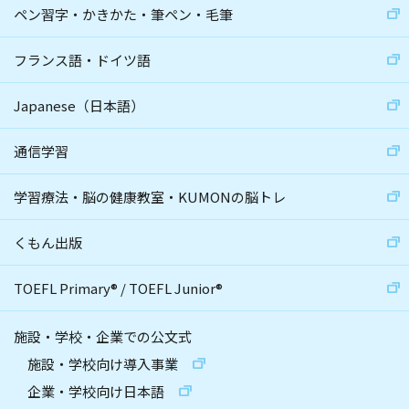
ペン習字・かきかた・筆ペン・毛筆
フランス語・ドイツ語
Japanese（日本語）
通信学習
学習療法・脳の健康教室・KUMONの脳トレ
くもん出版
TOEFL Primary
®
/
TOEFL Junior
®
施設・学校・企業での公文式
施設・学校向け導入事業
企業・学校向け日本語