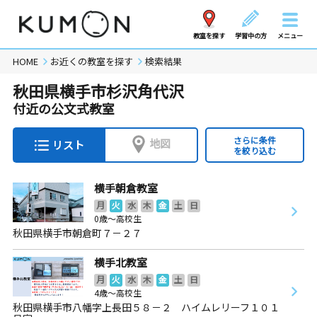
教室を探す
学習中の方
メニュー
HOME
お近くの教室を探す
検索結果
秋田県横手市杉沢角代沢
付近の公文式教室
さらに条件
地図
リスト
を絞り込む
横手朝倉教室
月
火
水
木
金
土
日
0歳～高校生
秋田県横手市朝倉町７－２７
横手北教室
月
火
水
木
金
土
日
4歳～高校生
秋田県横手市八幡字上長田５８－２ ハイムレリーフ１０１