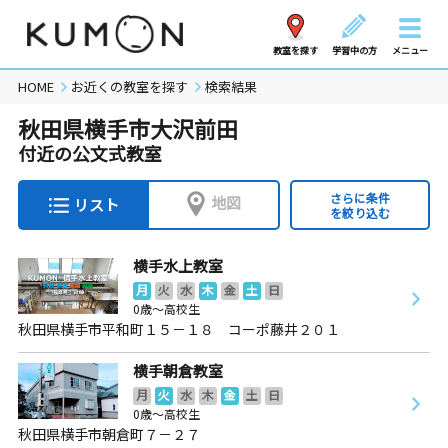
教室を探す
学習中の方
メニュー
HOME
お近くの教室を探す
検索結果
秋田県横手市大沢前田
付近の公文式教室
さらに条件
地図
リスト
を絞り込む
横手水上教室
月
火
水
木
金
土
日
0歳～高校生
秋田県横手市平和町１５－１８ コーポ藤井２０１
横手朝倉教室
月
火
水
木
金
土
日
0歳～高校生
秋田県横手市朝倉町７－２７