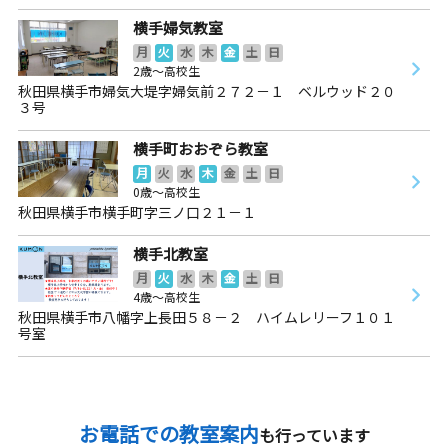
横手婦気教室
月
火
水
木
金
土
日
2歳～高校生
秋田県横手市婦気大堤字婦気前２７２－１ ベルウッド２０
３号
横手町おおぞら教室
月
火
水
木
金
土
日
0歳～高校生
秋田県横手市横手町字三ノ口２１－１
横手北教室
月
火
水
木
金
土
日
4歳～高校生
秋田県横手市八幡字上長田５８－２ ハイムレリーフ１０１
号室
お電話での教室案内
も行っています