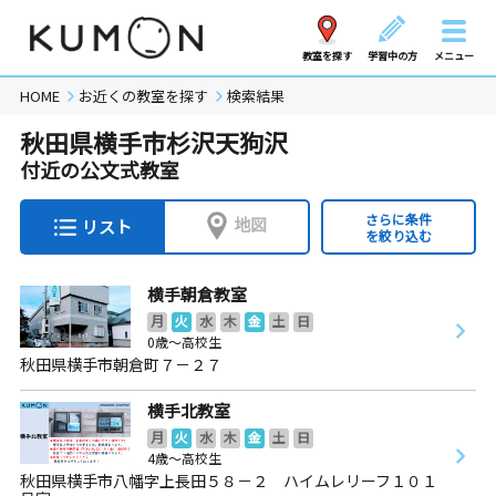
教室を探す
学習中の方
メニュー
HOME
お近くの教室を探す
検索結果
秋田県横手市杉沢天狗沢
付近の公文式教室
さらに条件
地図
リスト
を絞り込む
横手朝倉教室
月
火
水
木
金
土
日
0歳～高校生
秋田県横手市朝倉町７－２７
横手北教室
月
火
水
木
金
土
日
4歳～高校生
秋田県横手市八幡字上長田５８－２ ハイムレリーフ１０１