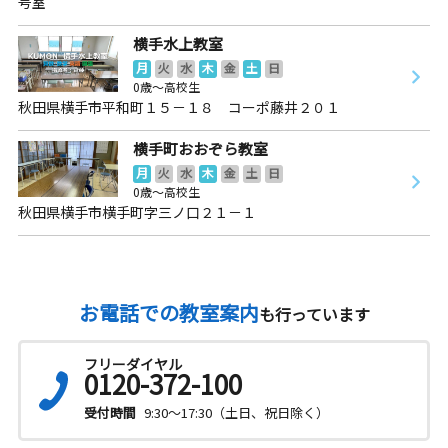
号室
横手水上教室
月
火
水
木
金
土
日
0歳～高校生
秋田県横手市平和町１５－１８ コーポ藤井２０１
横手町おおぞら教室
月
火
水
木
金
土
日
0歳～高校生
秋田県横手市横手町字三ノ口２１－１
お電話での教室案内
も行っています
フリーダイヤル
0120-372-100
受付時間
9:30～17:30（土日、祝日除く）