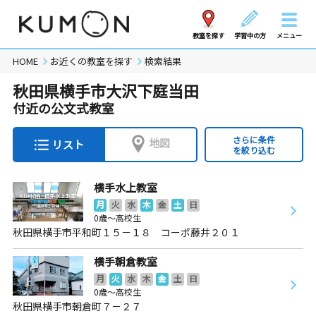
教室を探す
学習中の方
メニュー
HOME
お近くの教室を探す
検索結果
秋田県横手市大沢下庭当田
付近の公文式教室
さらに条件
地図
リスト
を絞り込む
横手水上教室
月
火
水
木
金
土
日
0歳～高校生
秋田県横手市平和町１５－１８ コーポ藤井２０１
横手朝倉教室
月
火
水
木
金
土
日
0歳～高校生
秋田県横手市朝倉町７－２７