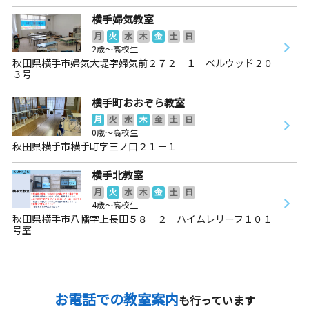
横手婦気教室
月
火
水
木
金
土
日
2歳～高校生
秋田県横手市婦気大堤字婦気前２７２－１ ベルウッド２０
３号
横手町おおぞら教室
月
火
水
木
金
土
日
0歳～高校生
秋田県横手市横手町字三ノ口２１－１
横手北教室
月
火
水
木
金
土
日
4歳～高校生
秋田県横手市八幡字上長田５８－２ ハイムレリーフ１０１
号室
お電話での教室案内
も行っています