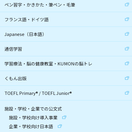
ペン習字・かきかた・筆ペン・毛筆
フランス語・ドイツ語
Japanese（日本語）
通信学習
学習療法・脳の健康教室・KUMONの脳トレ
くもん出版
TOEFL Primary
®
/
TOEFL Junior
®
施設・学校・企業での公文式
施設・学校向け導入事業
企業・学校向け日本語