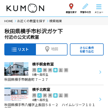
教室を探す
学習中の方
メニュー
HOME
お近くの教室を探す
検索結果
秋田県横手市杉沢ガケ下
付近の公文式教室
さらに条件
地図
リスト
を絞り込む
横手朝倉教室
月
火
水
木
金
土
日
0歳～高校生
秋田県横手市朝倉町７－２７
横手北教室
月
火
水
木
金
土
日
4歳～高校生
秋田県横手市八幡字上長田５８－２ ハイムレリーフ１０１