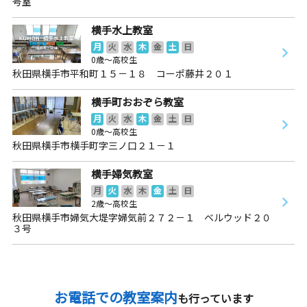
号室
横手水上教室
月
火
水
木
金
土
日
0歳～高校生
秋田県横手市平和町１５－１８ コーポ藤井２０１
横手町おおぞら教室
月
火
水
木
金
土
日
0歳～高校生
秋田県横手市横手町字三ノ口２１－１
横手婦気教室
月
火
水
木
金
土
日
2歳～高校生
秋田県横手市婦気大堤字婦気前２７２－１ ベルウッド２０
３号
お電話での教室案内
も行っています