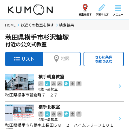
教室を探す
学習中の方
メニュー
HOME
お近くの教室を探す
検索結果
秋田県横手市杉沢糠塚
付近の公文式教室
さらに条件
地図
リスト
を絞り込む
横手朝倉教室
月
火
水
木
金
土
日
0歳～高校生
秋田県横手市朝倉町７－２７
横手北教室
月
火
水
木
金
土
日
4歳～高校生
秋田県横手市八幡字上長田５８－２ ハイムレリーフ１０１