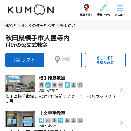
教室を探す
学習中の方
メニュー
HOME
お近くの教室を探す
検索結果
秋田県横手市大屋寺内
付近の公文式教室
さらに条件
地図
リスト
を絞り込む
横手婦気教室
月
火
水
木
金
土
日
2歳～高校生
秋田県横手市婦気大堤字婦気前２７２－１ ベルウッド２０
３号
十文字南教室
月
火
水
木
金
土
日
2歳～高校生