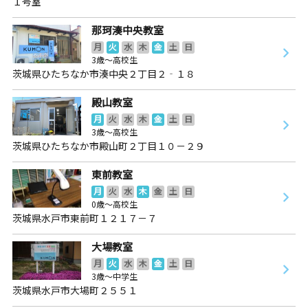
１号室
那珂湊中央教室
月
火
水
木
金
土
日
3歳～高校生
茨城県ひたちなか市湊中央２丁目２‐１８
殿山教室
月
火
水
木
金
土
日
3歳～高校生
茨城県ひたちなか市殿山町２丁目１０－２９
東前教室
月
火
水
木
金
土
日
0歳～高校生
茨城県水戸市東前町１２１７－７
大場教室
月
火
水
木
金
土
日
3歳～中学生
茨城県水戸市大場町２５５１