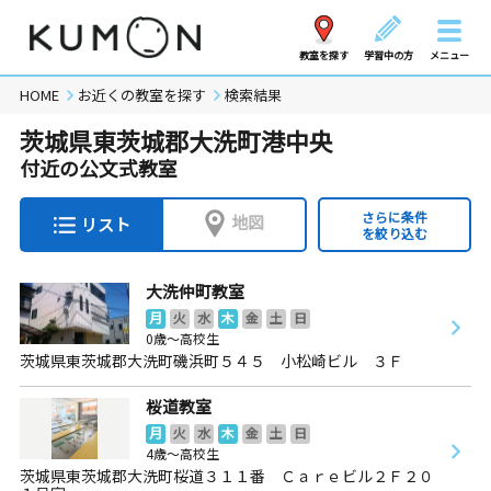
教室を探す
学習中の方
メニュー
HOME
お近くの教室を探す
検索結果
茨城県東茨城郡大洗町港中央
付近の公文式教室
さらに条件
地図
リスト
を絞り込む
大洗仲町教室
月
火
水
木
金
土
日
0歳～高校生
茨城県東茨城郡大洗町磯浜町５４５ 小松崎ビル ３Ｆ
桜道教室
月
火
水
木
金
土
日
4歳～高校生
茨城県東茨城郡大洗町桜道３１１番 Ｃａｒｅビル２Ｆ２０