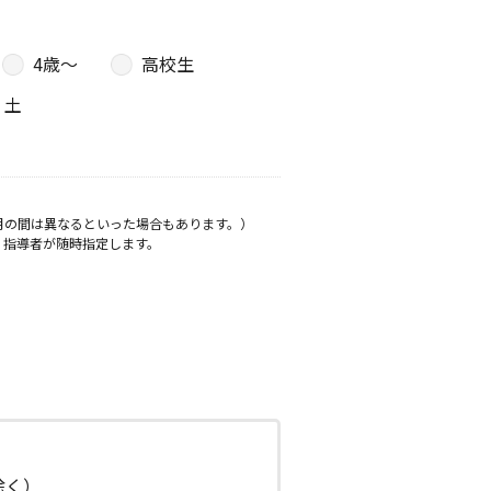
4歳〜
高校生
土
月の間は異なるといった場合もあります。）
、指導者が随時指定します。
日除く）