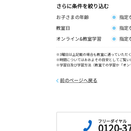
ーフ１０１号室
さらに条件を絞り込む
お子さまの年齢
指定
十文字南教室
月
火
水
木
金
土
教室日
指定
2歳～高校生
秋田県横手市十文字町十文字８８－１
オンライン&教室学習
指定
浅舞教室
※3曜日以上記載の場合も教室に通っていただく
月
火
水
木
金
土
※時間についてはおおよその目安としてご覧い
0歳～高校生
※学習日及び学習方法（教室での学習か「オン
秋田県横手市平鹿町浅舞字福田４２３
前のページへ戻る
フリーダイヤル
0120-3