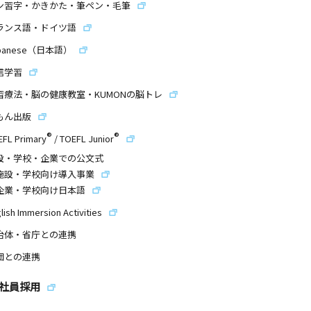
ン習字・かきかた・筆ペン・毛筆
ランス語・ドイツ語
panese（日本語）
信学習
習療法・脳の健康教室・KUMONの脳トレ
もん出版
®
®
EFL Primary
/
TOEFL Junior
設・学校・企業での公文式
施設・学校向け導入事業
企業・学校向け日本語
lish Immersion Activities
治体・省庁との連携
団との連携
社員採用