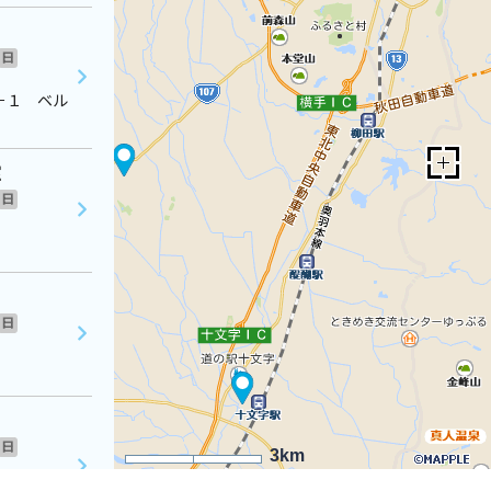
日
－１ ベル
室
日
日
日
3km
ハイムレリ