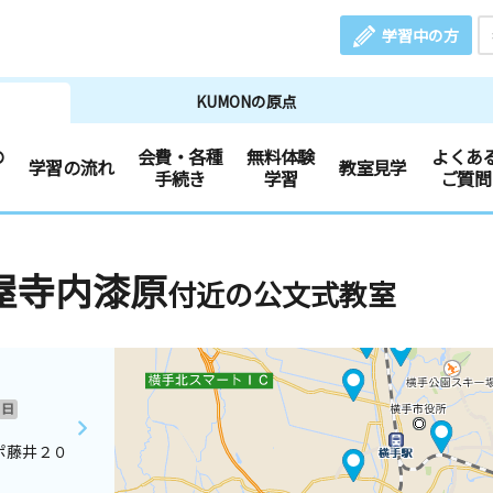
学習中の方
KUMONの原点
の
会費・各種
無料体験
よくあ
学習の流れ
教室見学
手続き
学習
ご質問
屋寺内漆原
付近の公文式教室
日
ポ藤井２０