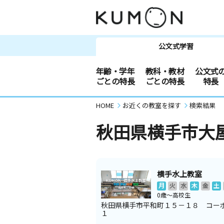
公文式学習
年齢・学年
教科・教材
公文式
ごとの特長
ごとの特長
特長
HOME
お近くの教室を探す
検索結果
秋田県横手市大
横手水上教室
月
火
水
木
金
土
0歳～高校生
秋田県横手市平和町１５－１８ コー
１