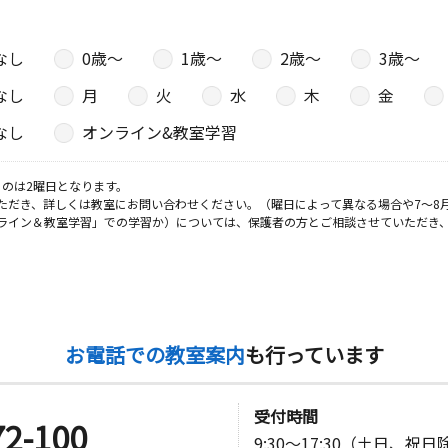
なし
0歳〜
1歳〜
2歳〜
3歳〜
日
なし
月
火
水
木
金
なし
オンライン&教室学習
のは2曜日となります。
日
ただき、詳しくは教室にお問い合わせください。（曜日によって異なる場合や7～8
ライン＆教室学習」での学習か）については、保護者の方とご相談させていただき
お電話での教室案内
も行っています
受付時間
72-100
9:30～17:30（土日、祝