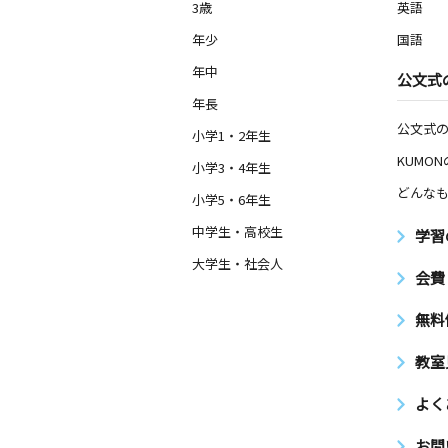
3歳
英語
年少
国語
年中
公文式
年長
公文式
小学1・2年生
KUMO
小学3・4年生
どんなも
小学5・6年生
中学生・高校生
学習
大学生・社会人
会費
無料
教室
よく
お問