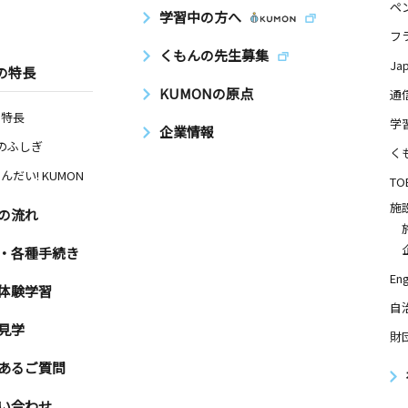
ペ
学習中の方へ
フ
くもんの先生募集
Ja
の特長
KUMONの原点
通
の特長
学
企業情報
Nのふしぎ
く
んだい! KUMON
TO
施
の流れ
・各種手続き
Eng
体験学習
自
見学
財
あるご質問
い合わせ