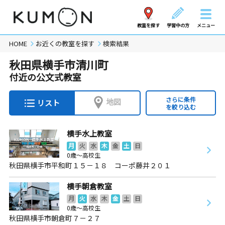
教室を探す
学習中の方
メニュー
HOME
お近くの教室を探す
検索結果
秋田県横手市清川町
付近の公文式教室
さらに条件
地図
リスト
を絞り込む
横手水上教室
月
火
水
木
金
土
日
0歳～高校生
秋田県横手市平和町１５－１８ コーポ藤井２０１
横手朝倉教室
月
火
水
木
金
土
日
0歳～高校生
秋田県横手市朝倉町７－２７