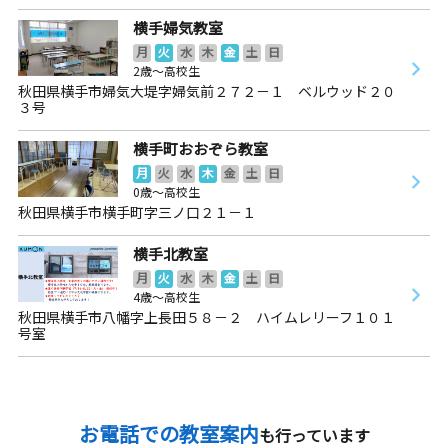
横手婦気教室
月
火
水
木
金
土
日
2歳～高校生
秋田県横手市婦気大堤字婦気前２７２－１ ベルウッド２０
３号
横手町おおぞら教室
月
火
水
木
金
土
日
0歳～高校生
秋田県横手市横手町字三ノ口２１－１
横手北教室
月
火
水
木
金
土
日
4歳～高校生
秋田県横手市八幡字上長田５８－２ ハイムレリーフ１０１
号室
お電話での教室案内
も行っています