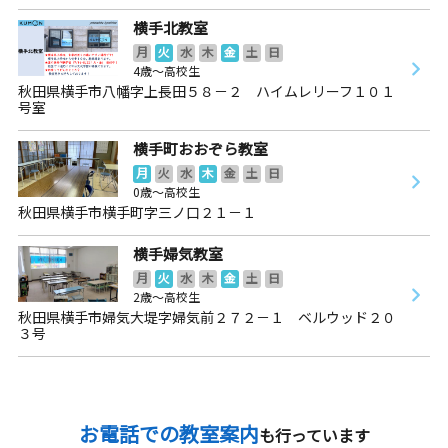
横手北教室
月
火
水
木
金
土
日
4歳～高校生
秋田県横手市八幡字上長田５８－２ ハイムレリーフ１０１
号室
横手町おおぞら教室
月
火
水
木
金
土
日
0歳～高校生
秋田県横手市横手町字三ノ口２１－１
横手婦気教室
月
火
水
木
金
土
日
2歳～高校生
秋田県横手市婦気大堤字婦気前２７２－１ ベルウッド２０
３号
お電話での教室案内
も行っています