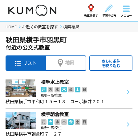
教室を探す
学習中の方
メニュー
HOME
お近くの教室を探す
検索結果
秋田県横手市羽黒町
付近の公文式教室
さらに条件
地図
リスト
を絞り込む
横手水上教室
月
火
水
木
金
土
日
0歳～高校生
秋田県横手市平和町１５－１８ コーポ藤井２０１
横手朝倉教室
月
火
水
木
金
土
日
0歳～高校生
秋田県横手市朝倉町７－２７