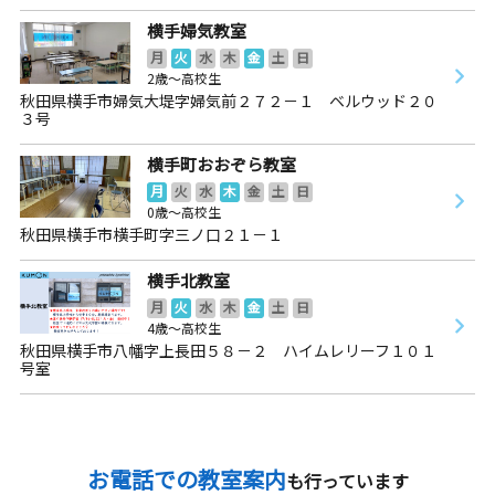
横手婦気教室
月
火
水
木
金
土
日
2歳～高校生
秋田県横手市婦気大堤字婦気前２７２－１ ベルウッド２０
３号
横手町おおぞら教室
月
火
水
木
金
土
日
0歳～高校生
秋田県横手市横手町字三ノ口２１－１
横手北教室
月
火
水
木
金
土
日
4歳～高校生
秋田県横手市八幡字上長田５８－２ ハイムレリーフ１０１
号室
お電話での教室案内
も行っています