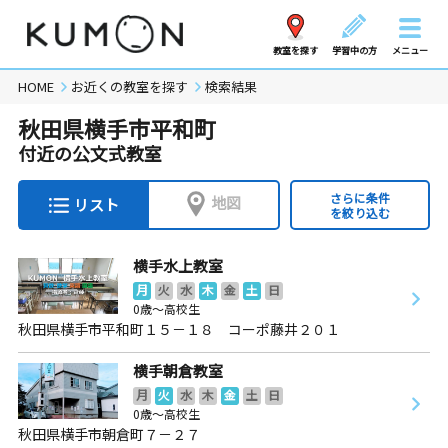
教室を探す
学習中の方
メニュー
HOME
お近くの教室を探す
検索結果
秋田県横手市平和町
付近の公文式教室
さらに条件
地図
リスト
を絞り込む
横手水上教室
月
火
水
木
金
土
日
0歳～高校生
秋田県横手市平和町１５－１８ コーポ藤井２０１
横手朝倉教室
月
火
水
木
金
土
日
0歳～高校生
秋田県横手市朝倉町７－２７