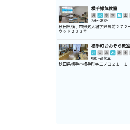
横手婦気教室
月
火
水
木
金
土
2歳～高校生
秋田県横手市婦気大堤字婦気前２７２
ウッド２０３号
横手町おおぞら教
月
火
水
木
金
土
0歳～高校生
秋田県横手市横手町字三ノ口２１－１