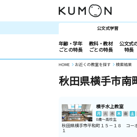
公文式学習
年齢・学年
教科・教材
公文式
ごとの特長
ごとの特長
特長
HOME
お近くの教室を探す
検索結果
秋田県横手市南
横手水上教室
月
火
水
木
金
土
0歳～高校生
秋田県横手市平和町１５－１８ コー
１