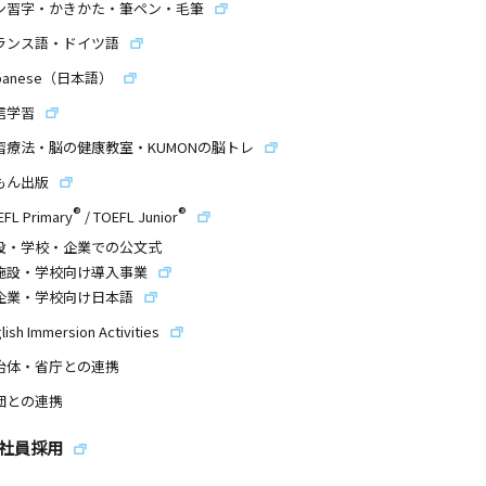
ン習字・かきかた・筆ペン・毛筆
ランス語・ドイツ語
panese（日本語）
信学習
習療法・脳の健康教室・KUMONの脳トレ
もん出版
®
®
EFL Primary
/
TOEFL Junior
設・学校・企業での公文式
施設・学校向け導入事業
企業・学校向け日本語
lish Immersion Activities
治体・省庁との連携
団との連携
社員採用