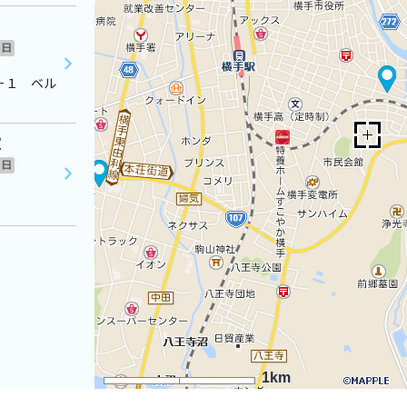
日
－１ ベル
室
日
1km