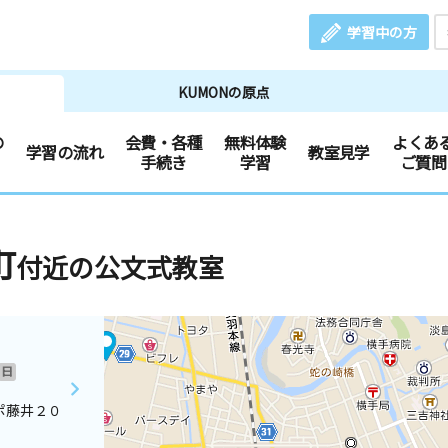
学習中の方
KUMONの原点
の
会費・各種
無料体験
よくあ
学習の流れ
教室見学
手続き
学習
ご質問
町
付近の公文式教室
日
ポ藤井２０