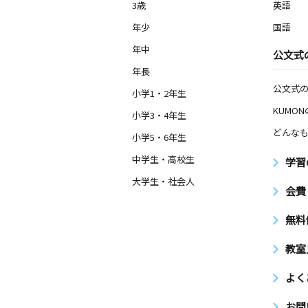
3歳
英語
年少
国語
年中
公文式
年長
公文式
小学1・2年生
KUMO
小学3・4年生
どんなも
小学5・6年生
中学生・高校生
学習
大学生・社会人
会費
無料
教室
よく
お問