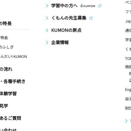
ペ
学習中の方へ
フ
くもんの先生募集
Ja
の特長
KUMONの原点
通
の特長
学
企業情報
Nのふしぎ
く
んだい! KUMON
TO
施
の流れ
・各種手続き
Eng
体験学習
自
見学
財
あるご質問
い合わせ