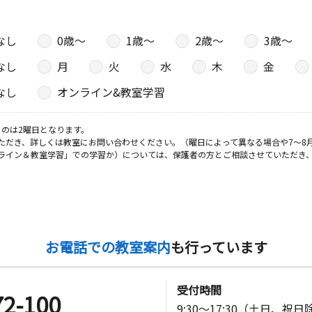
なし
0歳〜
1歳〜
2歳〜
3歳〜
なし
月
火
水
木
金
なし
オンライン&教室学習
のは2曜日となります。
ただき、詳しくは教室にお問い合わせください。（曜日によって異なる場合や7～8
ライン＆教室学習」での学習か）については、保護者の方とご相談させていただき
お電話での教室案内
も行っています
受付時間
72-100
9:30～17:30（土日、祝