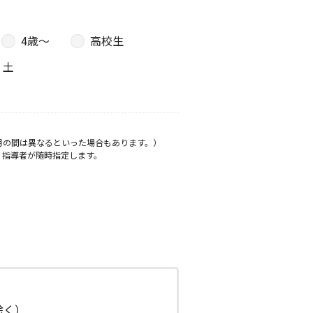
4歳〜
高校生
土
月の間は異なるといった場合もあります。）
、指導者が随時指定します。
日除く）