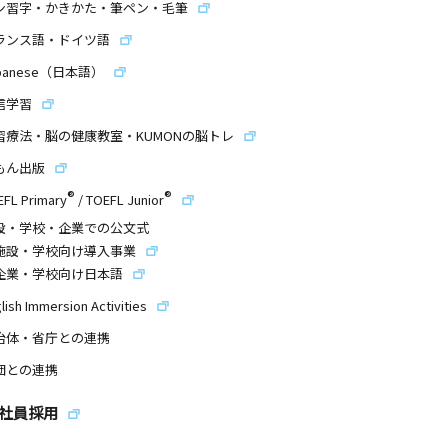
ン習字・かきかた・筆ペン・毛筆
ランス語・ドイツ語
panese（日本語）
信学習
習療法・脳の健康教室・KUMONの脳トレ
もん出版
®
®
EFL Primary
/
TOEFL Junior
設・学校・企業での公文式
施設・学校向け導入事業
企業・学校向け日本語
lish Immersion Activities
治体・省庁との連携
団との連携
社員採用