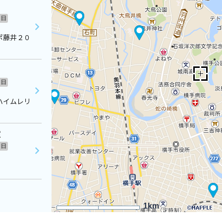
日
ポ藤井２０
日
ハイムレリ
室
日
1km