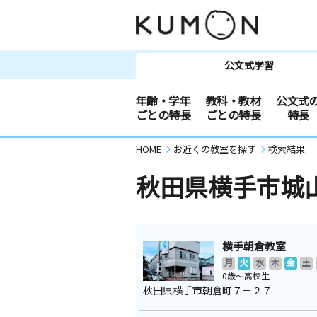
公文式学習
年齢・学年
教科・教材
公文式
ごとの特長
ごとの特長
特長
HOME
お近くの教室を探す
検索結果
秋田県横手市城
横手朝倉教室
月
火
水
木
金
土
0歳～高校生
秋田県横手市朝倉町７－２７