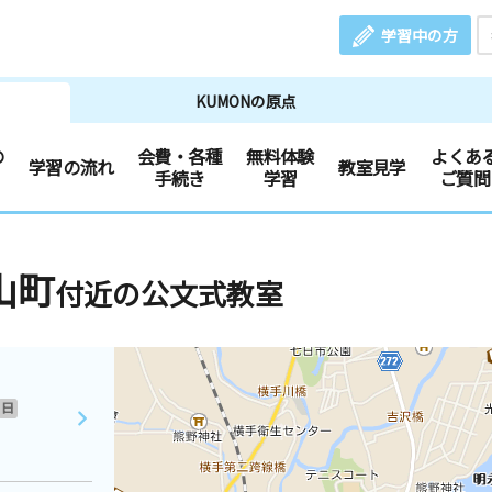
学習中の方
KUMONの原点
の
会費・各種
無料体験
よくあ
学習の流れ
教室見学
手続き
学習
ご質問
山町
付近の公文式教室
日