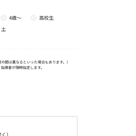
4歳〜
高校生
土
月の間は異なるといった場合もあります。）
、指導者が随時指定します。
日除く）