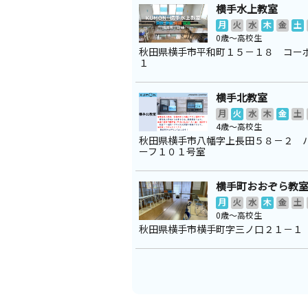
横手水上教室
月
火
水
木
金
土
0歳～高校生
秋田県横手市平和町１５－１８ コー
１
横手北教室
月
火
水
木
金
土
4歳～高校生
秋田県横手市八幡字上長田５８－２ 
ーフ１０１号室
横手町おおぞら教
月
火
水
木
金
土
0歳～高校生
秋田県横手市横手町字三ノ口２１－１