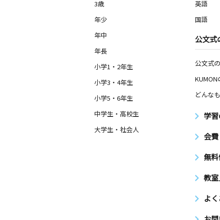
3歳
英語
年少
国語
年中
公文式
年長
公文式
小学1・2年生
KUMO
小学3・4年生
どんなも
小学5・6年生
中学生・高校生
学習
大学生・社会人
会費
無料
教室
よく
お問