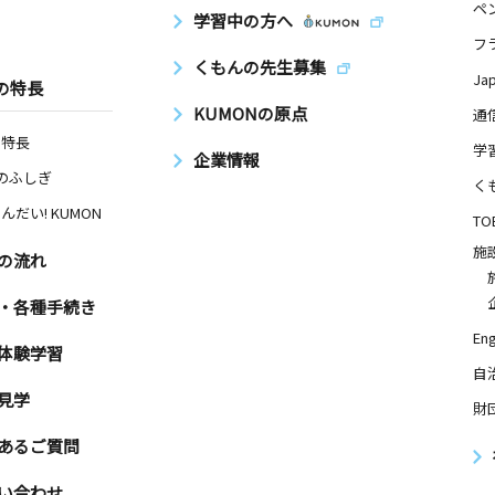
ペ
学習中の方へ
フ
くもんの先生募集
Ja
の特長
KUMONの原点
通
の特長
学
企業情報
Nのふしぎ
く
んだい! KUMON
TO
施
の流れ
・各種手続き
Eng
体験学習
自
見学
財
あるご質問
い合わせ