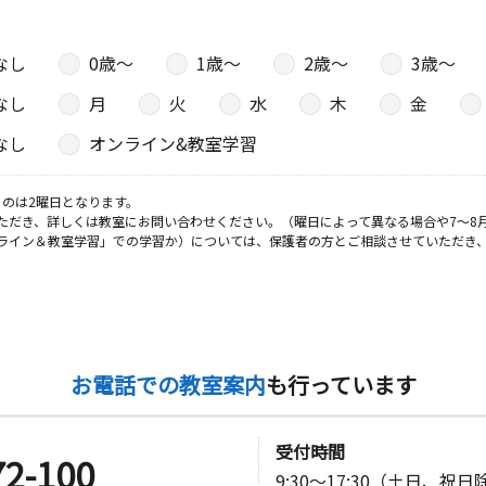
なし
0歳〜
1歳〜
2歳〜
3歳〜
なし
月
火
水
木
金
なし
オンライン&教室学習
のは2曜日となります。
ただき、詳しくは教室にお問い合わせください。（曜日によって異なる場合や7～8
ライン＆教室学習」での学習か）については、保護者の方とご相談させていただき
お電話での教室案内
も行っています
受付時間
72-100
9:30～17:30（土日、祝