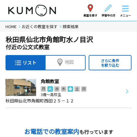
教室を探す
学習中の方
メニュー
HOME
お近くの教室を探す
検索結果
秋田県仙北市角館町水ノ目沢
付近の公文式教室
さらに条件
地図
リスト
を絞り込む
角館教室
月
火
水
木
金
土
日
3歳～高校生
秋田県仙北市角館町西田２５－１２
お電話での教室案内
も行っています