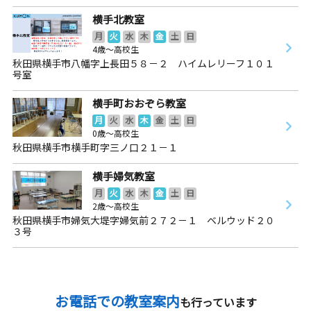
横手北教室
月
火
水
木
金
土
日
4歳～高校生
秋田県横手市八幡字上長田５８－２ ハイムレリーフ１０１
号室
横手町おおぞら教室
月
火
水
木
金
土
日
0歳～高校生
秋田県横手市横手町字三ノ口２１－１
横手婦気教室
月
火
水
木
金
土
日
2歳～高校生
秋田県横手市婦気大堤字婦気前２７２－１ ベルウッド２０
３号
お電話での教室案内
も行っています