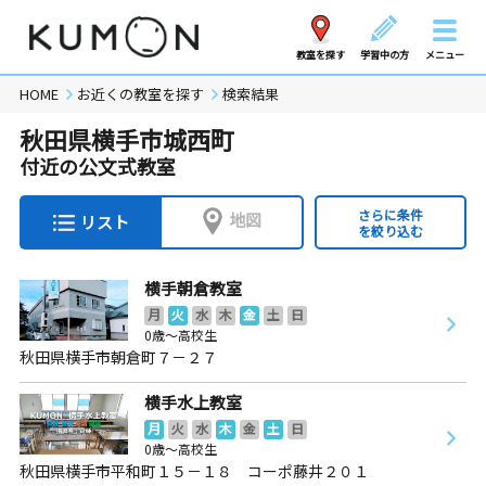
教室を探す
学習中の方
メニュー
HOME
お近くの教室を探す
検索結果
秋田県横手市城西町
付近の公文式教室
さらに条件
地図
リスト
を絞り込む
横手朝倉教室
月
火
水
木
金
土
日
0歳～高校生
秋田県横手市朝倉町７－２７
横手水上教室
月
火
水
木
金
土
日
0歳～高校生
秋田県横手市平和町１５－１８ コーポ藤井２０１