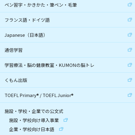
ペン習字・かきかた・筆ペン・毛筆
フランス語・ドイツ語
Japanese（日本語）
通信学習
学習療法・脳の健康教室・KUMONの脳トレ
くもん出版
TOEFL Primary
®
/
TOEFL Junior
®
施設・学校・企業での公文式
施設・学校向け導入事業
企業・学校向け日本語