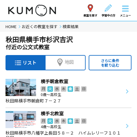
教室を探す
学習中の方
メニュー
HOME
お近くの教室を探す
検索結果
秋田県横手市杉沢吉沢
付近の公文式教室
さらに条件
地図
リスト
を絞り込む
横手朝倉教室
月
火
水
木
金
土
日
0歳～高校生
秋田県横手市朝倉町７－２７
横手北教室
月
火
水
木
金
土
日
4歳～高校生
秋田県横手市八幡字上長田５８－２ ハイムレリーフ１０１