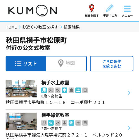
教室を探す
学習中の方
メニュー
HOME
お近くの教室を探す
検索結果
秋田県横手市松原町
付近の公文式教室
さらに条件
地図
リスト
を絞り込む
横手水上教室
月
火
水
木
金
土
日
0歳～高校生
秋田県横手市平和町１５－１８ コーポ藤井２０１
横手婦気教室
月
火
水
木
金
土
日
2歳～高校生
秋田県横手市婦気大堤字婦気前２７２－１ ベルウッド２０