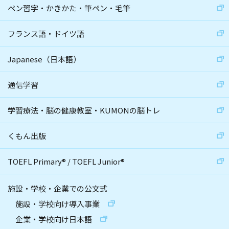
ペン習字・かきかた・筆ペン・毛筆
フランス語・ドイツ語
Japanese（日本語）
通信学習
学習療法・脳の健康教室・KUMONの脳トレ
くもん出版
TOEFL Primary
®
/
TOEFL Junior
®
施設・学校・企業での公文式
施設・学校向け導入事業
企業・学校向け日本語