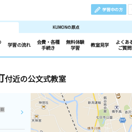
学習中の方
KUMONの原点
の
会費・各種
無料体験
よくあ
学習の流れ
教室見学
手続き
学習
ご質問
町
付近の公文式教室
日