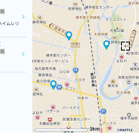
日
ハイムレリ
室
日
1km