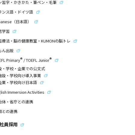
ン習字・かきかた・筆ペン・毛筆
ランス語・ドイツ語
panese（日本語）
信学習
習療法・脳の健康教室・KUMONの脳トレ
もん出版
®
®
EFL Primary
/
TOEFL Junior
設・学校・企業での公文式
施設・学校向け導入事業
企業・学校向け日本語
lish Immersion Activities
治体・省庁との連携
団との連携
社員採用