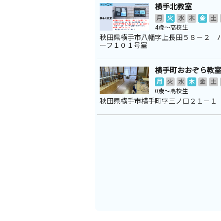
横手北教室
月
火
水
木
金
土
4歳～高校生
秋田県横手市八幡字上長田５８－２ 
ーフ１０１号室
横手町おおぞら教
月
火
水
木
金
土
0歳～高校生
秋田県横手市横手町字三ノ口２１－１