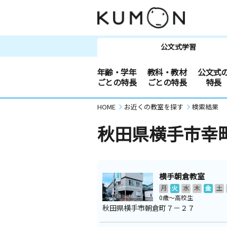
公文式学習
年齢・学年
教科・教材
公文式
ごとの特長
ごとの特長
特長
HOME
お近くの教室を探す
検索結果
秋田県横手市幸
横手朝倉教室
月
火
水
木
金
土
0歳～高校生
秋田県横手市朝倉町７－２７