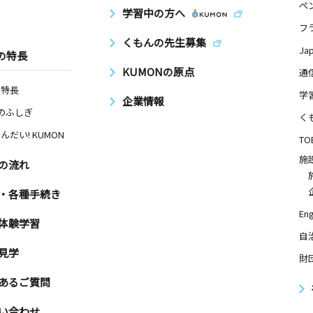
ペ
学習中の方へ
フ
くもんの先生募集
Ja
の特長
KUMONの原点
通
の特長
学
企業情報
Nのふしぎ
く
んだい! KUMON
TO
施
の流れ
・各種手続き
Eng
体験学習
自
見学
財
あるご質問
い合わせ