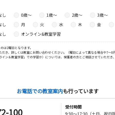
なし
0歳〜
1歳〜
2歳〜
3歳〜
なし
月
火
水
木
金
なし
オンライン&教室学習
のは2曜日となります。
ただき、詳しくは教室にお問い合わせください。（曜日によって異なる場合や7～8
ライン＆教室学習」での学習か）については、保護者の方とご相談させていただき
お電話での教室案内
も行っています
受付時間
72-100
9:30～17:30（土日、祝