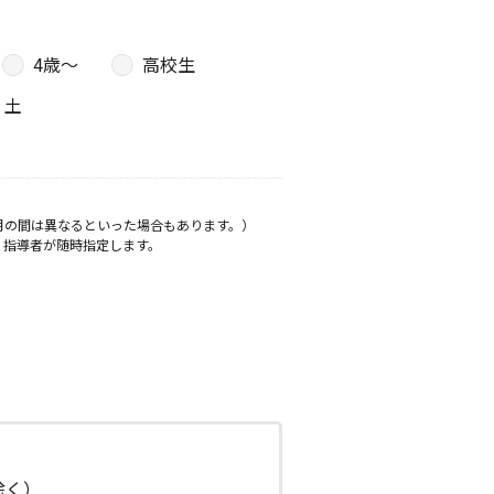
4歳〜
高校生
土
月の間は異なるといった場合もあります。）
、指導者が随時指定します。
日除く）