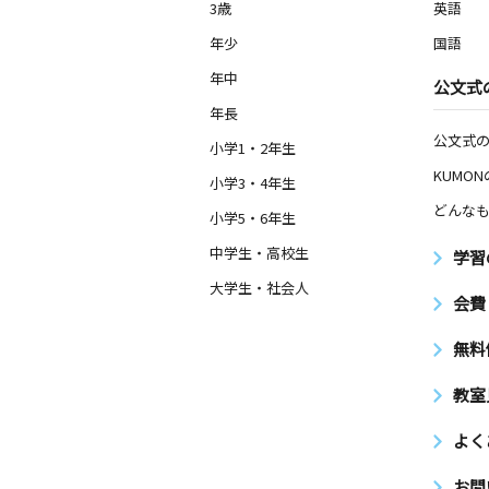
3歳
英語
年少
国語
年中
公文式
年長
公文式
小学1・2年生
KUMO
小学3・4年生
どんなも
小学5・6年生
中学生・高校生
学習
大学生・社会人
会費
無料
教室
よく
お問