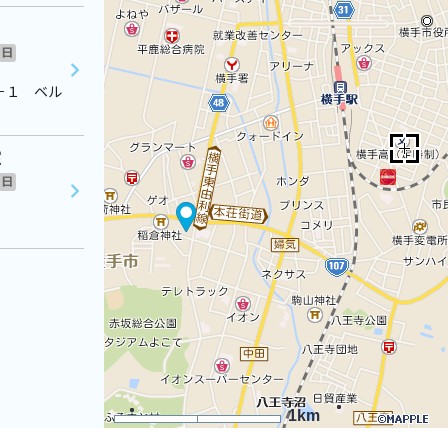
日
－１ ベル
室
日
1km