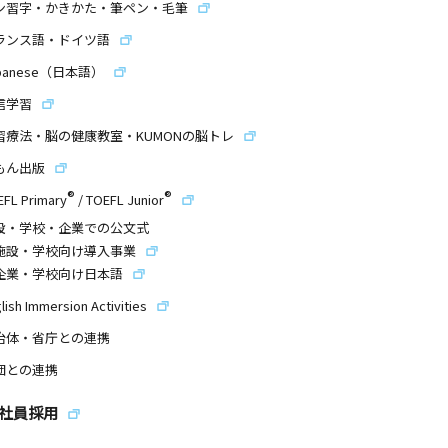
ン習字・かきかた・筆ペン・毛筆
ランス語・ドイツ語
panese（日本語）
信学習
習療法・脳の健康教室・KUMONの脳トレ
もん出版
®
®
EFL Primary
/
TOEFL Junior
設・学校・企業での公文式
施設・学校向け導入事業
企業・学校向け日本語
lish Immersion Activities
治体・省庁との連携
団との連携
社員採用