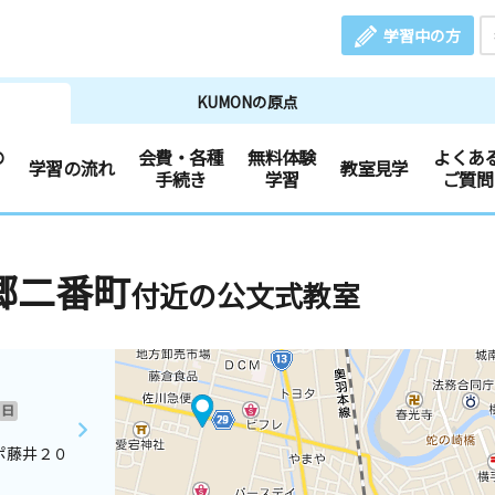
学習中の方
KUMONの原点
の
会費・各種
無料体験
よくあ
学習の流れ
教室見学
手続き
学習
ご質問
郷二番町
付近の公文式教室
日
ポ藤井２０