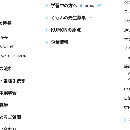
ペ
学習中の方へ
フ
くもんの先生募集
Ja
の特長
KUMONの原点
通
の特長
学
企業情報
Nのふしぎ
く
んだい! KUMON
TO
施
の流れ
・各種手続き
Eng
体験学習
自
見学
財
あるご質問
い合わせ