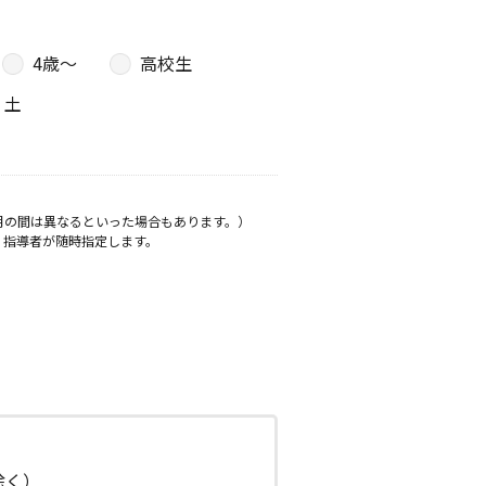
4歳〜
高校生
土
月の間は異なるといった場合もあります。）
、指導者が随時指定します。
日除く）