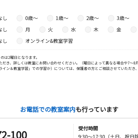
なし
0歳〜
1歳〜
2歳〜
3歳〜
なし
月
火
水
木
金
なし
オンライン&教室学習
のは2曜日となります。
ただき、詳しくは教室にお問い合わせください。（曜日によって異なる場合や7～8
ライン＆教室学習」での学習か）については、保護者の方とご相談させていただき
お電話での教室案内
も行っています
受付時間
72-100
9:30～17:30（土日、祝