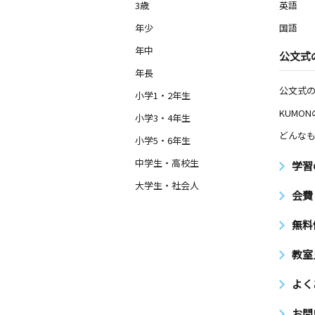
3歳
英語
年少
国語
年中
公文式
年長
公文式
小学1・2年生
KUMO
小学3・4年生
どんなも
小学5・6年生
中学生・高校生
学習
大学生・社会人
会費
無料
教室
よく
お問