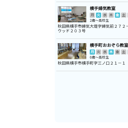
横手婦気教室
月
火
水
木
金
土
2歳～高校生
秋田県横手市婦気大堤字婦気前２７２
ウッド２０３号
横手町おおぞら教
月
火
水
木
金
土
0歳～高校生
秋田県横手市横手町字三ノ口２１－１