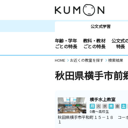
公文式学習
年齢・学年
教科・教材
公文式
ごとの特長
ごとの特長
特長
HOME
お近くの教室を探す
検索結果
秋田県横手市前
横手水上教室
月
火
水
木
金
土
0歳～高校生
秋田県横手市平和町１５－１８ コー
１