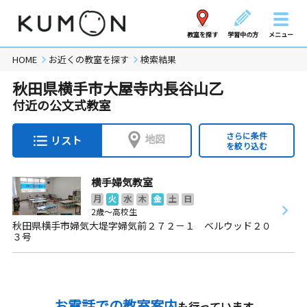
教室を探す
学習中の方
メニュー
HOME
お近くの教室を探す
検索結果
秋田県横手市大屋寺内長谷山乙
付近の公文式教室
さらに条件
地図
リスト
を絞り込む
横手婦気教室
月
火
水
木
金
土
日
2歳～高校生
秋田県横手市婦気大堤字婦気前２７２－１ ベルウッド２０
３号
お電話での教室案内
も行っています