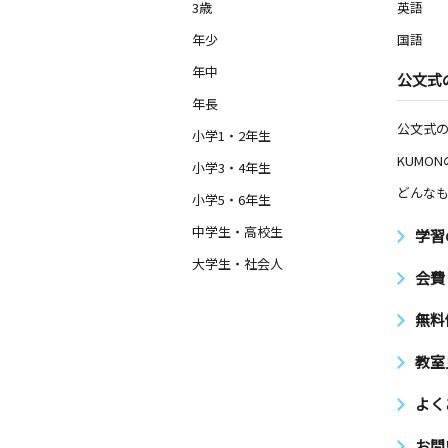
3歳
英語
年少
国語
年中
公文式
年長
公文式
小学1・2年生
KUMO
小学3・4年生
どんなも
小学5・6年生
中学生・高校生
学習
大学生・社会人
会費
無料
教室
よく
お問