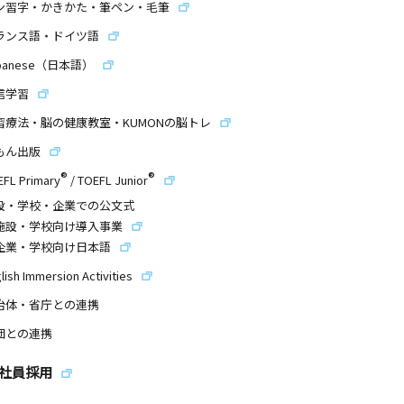
ン習字・かきかた・筆ペン・毛筆
ランス語・ドイツ語
panese（日本語）
信学習
習療法・脳の健康教室・KUMONの脳トレ
もん出版
®
®
EFL Primary
/
TOEFL Junior
設・学校・企業での公文式
施設・学校向け導入事業
企業・学校向け日本語
lish Immersion Activities
治体・省庁との連携
団との連携
社員採用