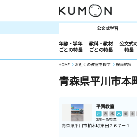
公文式学習
年齢・学年
教科・教材
公文式
ごとの特長
ごとの特長
特長
HOME
お近くの教室を探す
検索結果
青森県平川市本
平賀教室
月
火
水
木
金
土
3歳～高校生
青森県平川市柏木町東田２６７－１