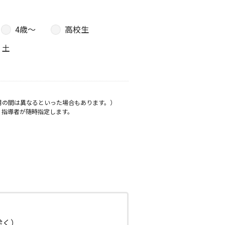
4歳〜
高校生
土
月の間は異なるといった場合もあります。）
、指導者が随時指定します。
日除く）