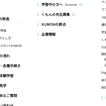
ペ
学習中の方へ
フ
くもんの先生募集
Ja
の特長
KUMONの原点
通
の特長
学
企業情報
Nのふしぎ
く
んだい! KUMON
TO
施
の流れ
・各種手続き
Eng
体験学習
自
見学
財
あるご質問
い合わせ