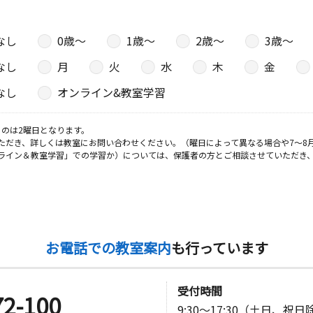
なし
0歳〜
1歳〜
2歳〜
3歳〜
なし
月
火
水
木
金
なし
オンライン&教室学習
のは2曜日となります。
ただき、詳しくは教室にお問い合わせください。（曜日によって異なる場合や7～8
ライン＆教室学習」での学習か）については、保護者の方とご相談させていただき
お電話での教室案内
も行っています
受付時間
72-100
9:30～17:30（土日、祝