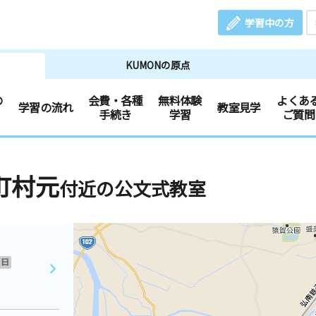
学習中の方
KUMONの原点
の
会費・各種
無料体験
よくあ
学習の流れ
教室見学
手続き
学習
ご質問
町村元
付近の公文式教室
日