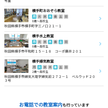
号室
横手町おおぞら教室
月
火
水
木
金
土
日
0歳～高校生
秋田県横手市横手町字三ノ口２１－１
横手水上教室
月
火
水
木
金
土
日
0歳～高校生
秋田県横手市平和町１５－１８ コーポ藤井２０１
横手婦気教室
月
火
水
木
金
土
日
2歳～高校生
秋田県横手市婦気大堤字婦気前２７２－１ ベルウッド２０
３号
お電話での教室案内
も行っています