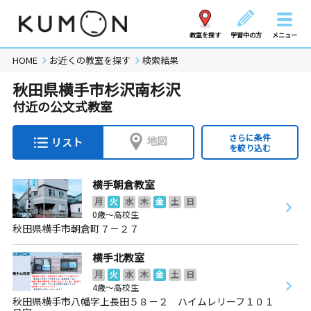
教室を探す
学習中の方
メニュー
HOME
お近くの教室を探す
検索結果
秋田県横手市杉沢南杉沢
付近の公文式教室
さらに条件
地図
リスト
を絞り込む
横手朝倉教室
月
火
水
木
金
土
日
0歳～高校生
秋田県横手市朝倉町７－２７
横手北教室
月
火
水
木
金
土
日
4歳～高校生
秋田県横手市八幡字上長田５８－２ ハイムレリーフ１０１