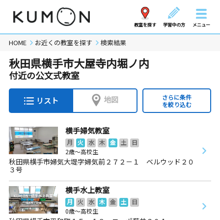
教室を探す
学習中の方
メニュー
HOME
お近くの教室を探す
検索結果
秋田県横手市大屋寺内堀ノ内
付近の公文式教室
さらに条件
地図
リスト
を絞り込む
横手婦気教室
月
火
水
木
金
土
日
2歳～高校生
秋田県横手市婦気大堤字婦気前２７２－１ ベルウッド２０
３号
横手水上教室
月
火
水
木
金
土
日
0歳～高校生