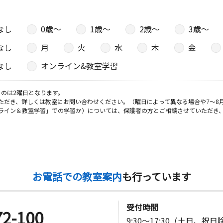
なし
0歳〜
1歳〜
2歳〜
3歳〜
なし
月
火
水
木
金
なし
オンライン&教室学習
のは2曜日となります。
ただき、詳しくは教室にお問い合わせください。（曜日によって異なる場合や7～8
ライン＆教室学習」での学習か）については、保護者の方とご相談させていただき
お電話での教室案内
も行っています
受付時間
72-100
9:30～17:30（土日、祝