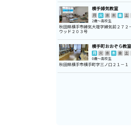
横手婦気教室
月
火
水
木
金
土
2歳～高校生
秋田県横手市婦気大堤字婦気前２７２
ウッド２０３号
横手町おおぞら教
月
火
水
木
金
土
0歳～高校生
秋田県横手市横手町字三ノ口２１－１