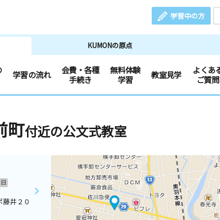
学習中の方
KUMONの原点
の
会費・各種
無料体験
よくあ
学習の流れ
教室見学
手続き
学習
ご質問
前町
付近の公文式教室
日
ポ藤井２０