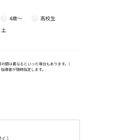
4歳〜
高校生
土
月の間は異なるといった場合もあります。）
、指導者が随時指定します。
日除く）