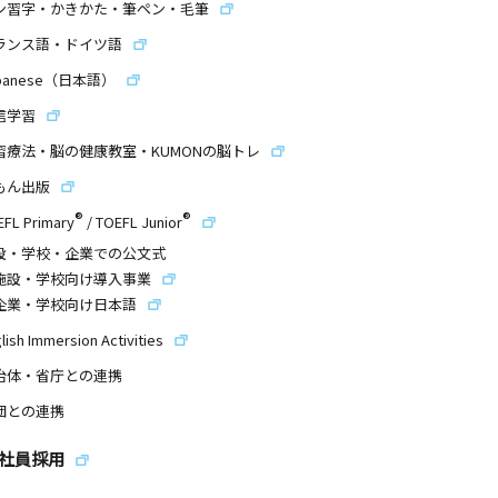
ン習字・かきかた・筆ペン・毛筆
ランス語・ドイツ語
panese（日本語）
信学習
習療法・脳の健康教室・KUMONの脳トレ
もん出版
®
®
EFL Primary
/
TOEFL Junior
設・学校・企業での公文式
施設・学校向け導入事業
企業・学校向け日本語
lish Immersion Activities
治体・省庁との連携
団との連携
社員採用