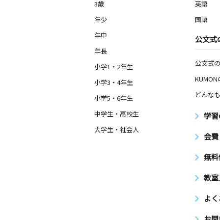
3歳
英語
年少
国語
年中
公文式
年長
公文式
小学1・2年生
KUMO
小学3・4年生
どんなも
小学5・6年生
中学生・高校生
学習
大学生・社会人
会費
無料
教室
よく
お問