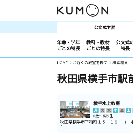
公文式学習
年齢・学年
教科・教材
公文式
ごとの特長
ごとの特長
特長
HOME
お近くの教室を探す
検索結果
秋田県横手市駅
横手水上教室
月
火
水
木
金
土
0歳～高校生
秋田県横手市平和町１５－１８ コー
１