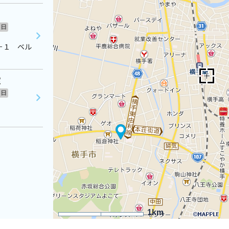
日
－１ ベル
室
日
1km