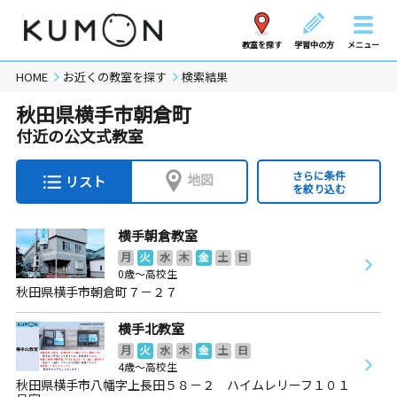
教室を探す
学習中の方
メニュー
HOME
お近くの教室を探す
検索結果
秋田県横手市朝倉町
付近の公文式教室
さらに条件
地図
リスト
を絞り込む
横手朝倉教室
月
火
水
木
金
土
日
0歳～高校生
秋田県横手市朝倉町７－２７
横手北教室
月
火
水
木
金
土
日
4歳～高校生
秋田県横手市八幡字上長田５８－２ ハイムレリーフ１０１