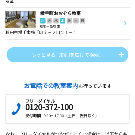
号室
横手町おおぞら教室
月
火
水
木
金
土
日
0歳～高校生
秋田県横手市横手町字三ノ口２１－１
もっと見る（範囲を広げて検索）
お電話での教室案内
も行っています
フリーダイヤル
0120-372-100
受付時間
9:30～17:30（土日、祝日除く）
なお、フリーダイヤルがつながりにくい場合は、以下からも