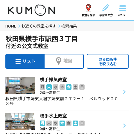
教室を探す
学習中の方
メニュー
HOME
お近くの教室を探す
検索結果
秋田県横手市駅西３丁目
付近の公文式教室
さらに条件
地図
リスト
を絞り込む
横手婦気教室
月
火
水
木
金
土
日
2歳～高校生
秋田県横手市婦気大堤字婦気前２７２－１ ベルウッド２０
３号
横手水上教室
月
火
水
木
金
土
日
0歳～高校生