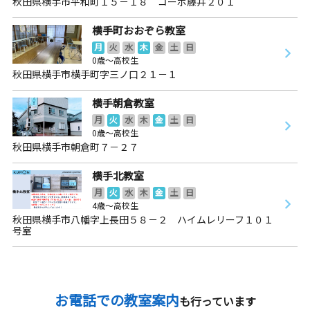
秋田県横手市平和町１５－１８ コーポ藤井２０１
横手町おおぞら教室
月
火
水
木
金
土
日
0歳～高校生
秋田県横手市横手町字三ノ口２１－１
横手朝倉教室
月
火
水
木
金
土
日
0歳～高校生
秋田県横手市朝倉町７－２７
横手北教室
月
火
水
木
金
土
日
4歳～高校生
秋田県横手市八幡字上長田５８－２ ハイムレリーフ１０１
号室
お電話での教室案内
も行っています