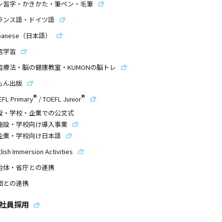
ン習字・かきかた・筆ペン・毛筆
ランス語・ドイツ語
panese（日本語）
信学習
習療法・脳の健康教室・KUMONの脳トレ
もん出版
®
®
EFL Primary
/
TOEFL Junior
設・学校・企業での公文式
施設・学校向け導入事業
企業・学校向け日本語
lish Immersion Activities
治体・省庁との連携
団との連携
社員採用