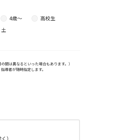
4歳〜
高校生
土
月の間は異なるといった場合もあります。）
、指導者が随時指定します。
日除く）