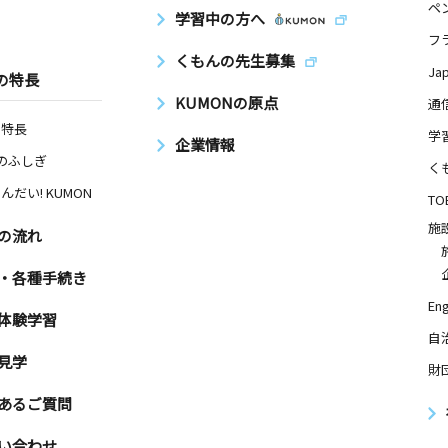
ペ
学習中の方へ
フ
くもんの先生募集
Ja
の特長
KUMONの原点
通
の特長
学
企業情報
Nのふしぎ
く
んだい! KUMON
TO
施
の流れ
・各種手続き
Eng
体験学習
自
見学
財
あるご質問
い合わせ