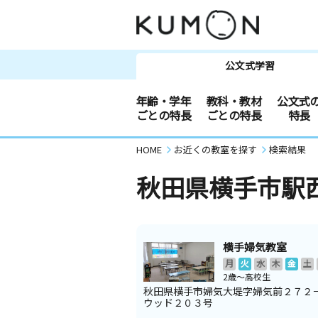
公文式学習
年齢・学年
教科・教材
公文式
ごとの特長
ごとの特長
特長
HOME
お近くの教室を探す
検索結果
秋田県横手市駅
横手婦気教室
月
火
水
木
金
土
2歳～高校生
秋田県横手市婦気大堤字婦気前２７２
ウッド２０３号