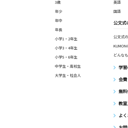
3歳
英語
年少
国語
年中
公文式
年長
公文式
小学1・2年生
KUMO
小学3・4年生
どんなも
小学5・6年生
中学生・高校生
学習
大学生・社会人
会費
無料
教室
よく
お問