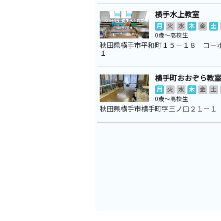
横手水上教室
月
火
水
木
金
土
0歳～高校生
秋田県横手市平和町１５－１８ コー
１
横手町おおぞら教
月
火
水
木
金
土
0歳～高校生
秋田県横手市横手町字三ノ口２１－１