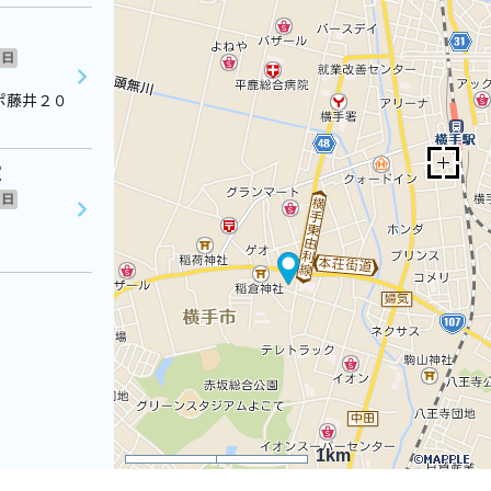
日
ポ藤井２０
室
日
1km