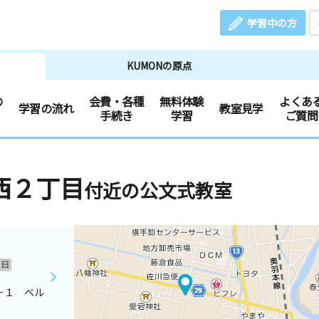
学習中の方
KUMONの原点
の
会費・各種
無料体験
よくあ
学習の流れ
教室見学
手続き
学習
ご質問
西２丁目
付近の公文式教室
日
－１ ベル