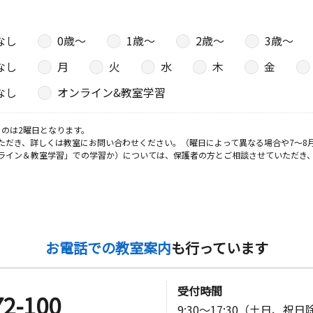
なし
0歳〜
1歳〜
2歳〜
3歳〜
なし
月
火
水
木
金
なし
オンライン&教室学習
のは2曜日となります。
ただき、詳しくは教室にお問い合わせください。（曜日によって異なる場合や7～8
ライン＆教室学習」での学習か）については、保護者の方とご相談させていただき
お電話での教室案内
も行っています
受付時間
72-100
9:30～17:30（土日、祝