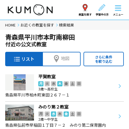
教室を探す
学習中の方
メニュー
HOME
お近くの教室を探す
検索結果
青森県平川市本町南柳田
付近の公文式教室
さらに条件
地図
リスト
を絞り込む
平賀教室
月
火
水
木
金
土
日
3歳～高校生
青森県平川市柏木町東田２６７－１
みのり第２教室
月
火
水
木
金
土
日
2歳～中学生
青森県弘前市早稲田１丁目７－２ みのり第二保育園内