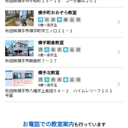
秋田県横手市平和町１５－１８ コーポ藤井２０１
横手町おおぞら教室
月
火
水
木
金
土
日
0歳～高校生
秋田県横手市横手町字三ノ口２１－１
横手朝倉教室
月
火
水
木
金
土
日
0歳～高校生
秋田県横手市朝倉町７－２７
横手北教室
月
火
水
木
金
土
日
4歳～高校生
秋田県横手市八幡字上長田５８－２ ハイムレリーフ１０１
号室
お電話での教室案内
も行っています