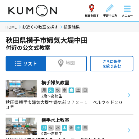
教室を探す
学習中の方
メニュー
HOME
お近くの教室を探す
検索結果
秋田県横手市婦気大堤中田
付近の公文式教室
さらに条件
地図
リスト
を絞り込む
横手婦気教室
月
火
水
木
金
土
日
2歳～高校生
秋田県横手市婦気大堤字婦気前２７２－１ ベルウッド２０
３号
横手水上教室
月
火
水
木
金
土
日
0歳～高校生